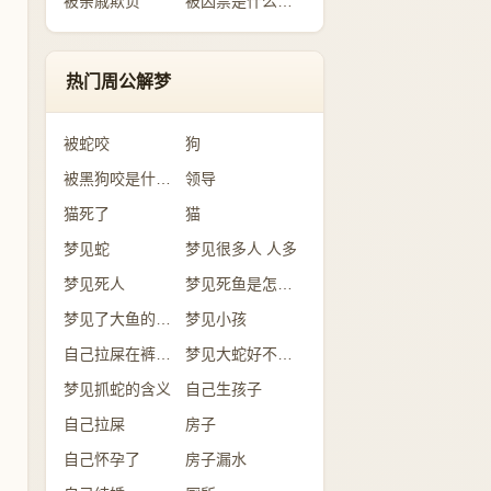
被亲戚欺负
被囚禁是什么意思
热门周公解梦
被蛇咬
狗
被黑狗咬是什么意思
领导
猫死了
猫
梦见蛇
梦见很多人 人多
梦见死人
梦见死鱼是怎么回事？
梦见了大鱼的含义
梦见小孩
自己拉屎在裤子里
梦见大蛇好不好？
梦见抓蛇的含义
自己生孩子
自己拉屎
房子
自己怀孕了
房子漏水