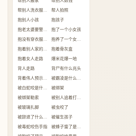
帮别人搬家
帮别人数钱
帮别人洗衣服是什么征兆 女性
帮人拍照
抱别人小孩
抱孩子
抱老太婆要警惕了
抱了一个小女孩
抱没有穿衣服的婴儿
抱养了一个女儿什么意思
抱着别人家的小女孩是什么意思
抱着骨灰盒
抱着女人走路
爆米花爆一地
背人走路
背尸有什么兆头
背着伟人预示着什么
被霸凌是什么意思
被白蛇咬是什么意思
被绑架
被绑架勒索
被别人追着打是什么意思
被玻璃扎脚
被虫咬了
被辞退了什么预兆
被催生孩子
被毒蛇咬伤手指
被蜂子蛰了是什么预兆