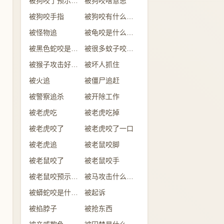
被狗咬了预示什么
被狗咬啥意思
被狗咬手指
被狗咬有什么预兆
被怪物追
被龟咬是什么意思
被黑色蛇咬是什么征兆 女性
被很多蚊子咬是什么意思
被猴子攻击好不好
被坏人抓住
被火追
被僵尸追赶
被警察追杀
被开除工作
被老虎吃
被老虎吃掉
被老虎咬了
被老虎咬了一口
被老虎追
被老鼠咬脚
被老鼠咬了
被老鼠咬手
被老鼠咬预示着什么
被马攻击什么意思
被蟒蛇咬是什么意思
被起诉
被掐脖子
被抢东西