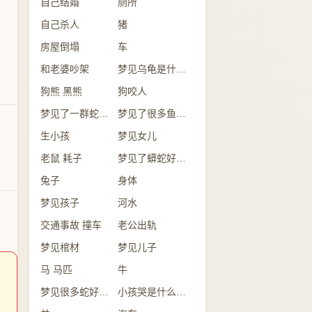
自己结婚
厕所
自己杀人
猪
房屋倒塌
车
和老婆吵架
梦见乌龟是什么意思？
狗熊 黑熊
狗咬人
梦见了一群蛇是怎么回事？
梦见了很多鱼意味着什么？
生小孩
梦见女儿
老鼠 耗子
梦见了蟒蛇好不好？
兔子
身体
梦见孩子
河水
交通事故 撞车
老公出轨
梦见棺材
梦见儿子
马 马匹
牛
梦见很多蛇好不好？
小孩哭是什么意思