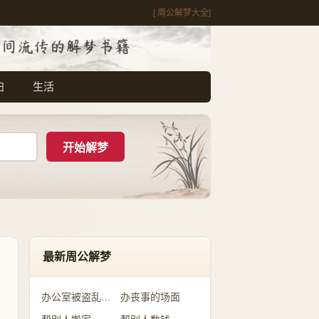
[ 周公解梦大全]
妇
生活
最新周公解梦
办公室被盗乱七八糟
办丧事的场面