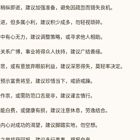
遇稍纵即逝，建议加强准备，避免因疏忽而错失良机。
广进，但多属小利，建议积少成多，勿轻视琐碎。
实中有心无力，建议调整策略，或寻求他人相助。
际关系广博，事业将得众人扶持，建议广结善缘。
慈悲，或有意放弃眼前利益，建议深思得失，莫轻率决定。
，预示富贵将至，建议珍惜当下，戒骄戒躁。
人作祟，或需防范口舌是非，建议谨言慎行。
可能白费，或健康有损，建议注意休息，劳逸结合。
映内心对成功的渴望，建议脚踏实地，勿空想。
慨之举将获回报，建议多行善事，福报自来。