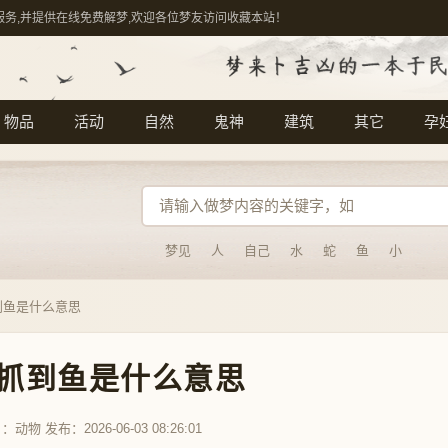
服务,并提供在线免费解梦,欢迎各位梦友访问收藏本站！
物品
活动
自然
鬼神
建筑
其它
孕
梦见
人
自己
水
蛇
鱼
小
到鱼是什么意思
抓到鱼是什么意思
目：
动物
发布：2026-06-03 08:26:01