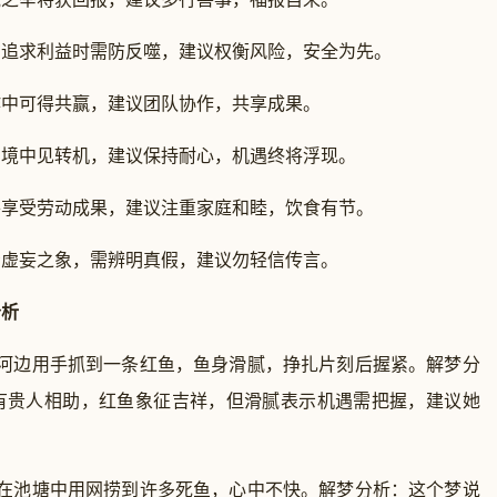
在追求利益时需防反噬，建议权衡风险，安全为先。
作中可得共赢，建议团队协作，共享成果。
困境中见转机，建议保持耐心，机遇终将浮现。
将享受劳动成果，建议注重家庭和睦，饮食有节。
示虚妄之象，需辨明真假，建议勿轻信传言。
分析
在河边用手抓到一条红鱼，鱼身滑腻，挣扎片刻后握紧。解梦分
有贵人相助，红鱼象征吉祥，但滑腻表示机遇需把握，建议她
见在池塘中用网捞到许多死鱼，心中不快。解梦分析：这个梦说