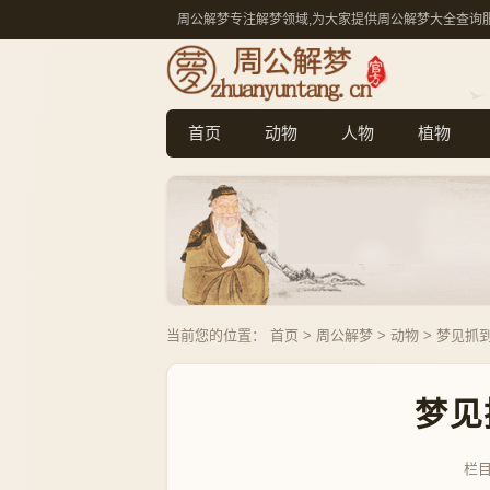
周公解梦专注解梦领域,为大家提供周公解梦大全查询
首页
动物
人物
植物
当前您的位置：
首页
>
周公解梦
>
动物
> 梦见抓
梦见
栏