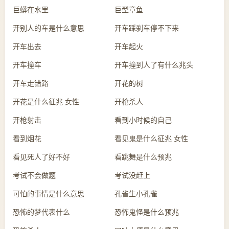
巨蟒在水里
巨型章鱼
开别人的车是什么意思
开车踩刹车停不下来
开车出去
开车起火
开车撞车
开车撞到人了有什么兆头
开车走错路
开花的树
开花是什么征兆 女性
开枪杀人
开枪射击
看到小时候的自己
看到烟花
看见鬼是什么征兆 女性
看见死人了好不好
看跳舞是什么预兆
考试不会做题
考试没赶上
可怕的事情是什么意思
孔雀生小孔雀
恐怖的梦代表什么
恐怖鬼怪是什么预兆