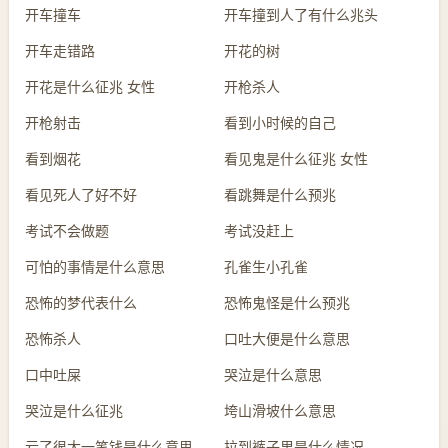
开车撞车
开车撞到人了有什么兆头
开车走错路
开花的树
开花是什么征兆 女性
开枪杀人
开枪射击
看到小时候的自己
看到烟花
看见鬼是什么征兆 女性
看见死人了好不好
看跳舞是什么预兆
考试不会做题
考试没赶上
可怕的事情是什么意思
孔雀生小孔雀
恐怖的梦代表什么
恐怖鬼怪是什么预兆
恐怖杀人
口吐大便是什么意思
口中吐屎
哭泣是什么意思
哭泣是什么征兆
垮山滑坡什么意思
亏了很大一笔钱是什么意思
拉到裤子里是什么情况