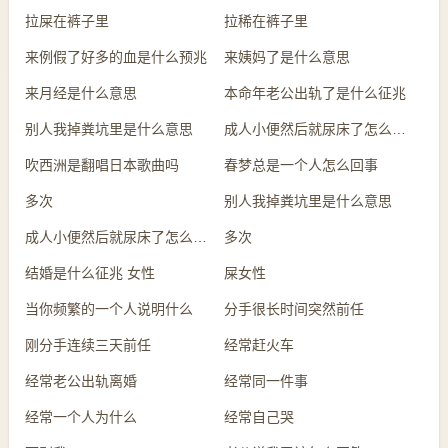
拉屎在裤子里
拉稀在裤子里
来例假了好多的血是什么预兆
来姨妈了是什么意思
来月经是什么意思
本命年老公出轨了是什么征兆
别人我掉粪坑里是什么意思
成人小便然后就尿床了怎么回事
吹西洲是翻唱日本歌曲吗
春梦总是一个人怎么回事
多次
别人我掉粪坑里是什么意思
成人小便然后就尿床了怎么回事
多次
结婚是什么征兆 女性
屎女性
当你频繁的一个人说明什么
分手很长时间突然前任
刚分手连续三天前任
经常赶火车
经常老公出轨离婚
经常同一件事
经常一个人为什么
经常自己哭