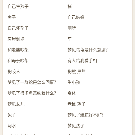
自己生孩子
猪
房子
自己结婚
自己怀孕了
厕所
房屋倒塌
车
和老婆吵架
梦见乌龟是什么意思？
和母亲吵架
有人给我看手相
狗咬人
狗熊 黑熊
梦见了一群蛇是怎么回事？
生小孩
梦见了很多鱼意味着什么？
身体
梦见女儿
老鼠 耗子
兔子
梦见了蟒蛇好不好？
河水
梦见孩子