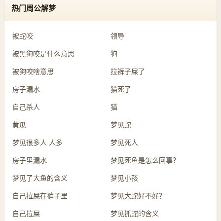
热门周公解梦
被蛇咬
领导
被黑狗咬是什么意思
狗
被狗咬啥意思
拉裤子屎了
房子漏水
猫死了
自己杀人
猫
黄瓜
梦见蛇
梦见很多人 人多
梦见死人
房子里漏水
梦见死鱼是怎么回事？
梦见了大鱼的含义
梦见小孩
自己拉屎在裤子里
梦见大蛇好不好？
自己拉屎
梦见抓蛇的含义