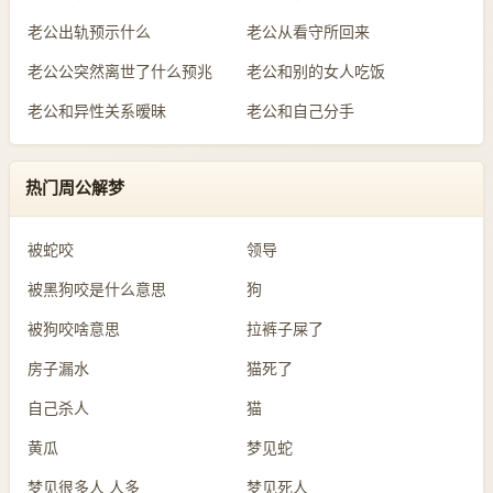
老公出轨预示什么
老公从看守所回来
老公公突然离世了什么预兆
老公和别的女人吃饭
老公和异性关系暧昧
老公和自己分手
热门周公解梦
被蛇咬
领导
被黑狗咬是什么意思
狗
被狗咬啥意思
拉裤子屎了
房子漏水
猫死了
自己杀人
猫
黄瓜
梦见蛇
梦见很多人 人多
梦见死人