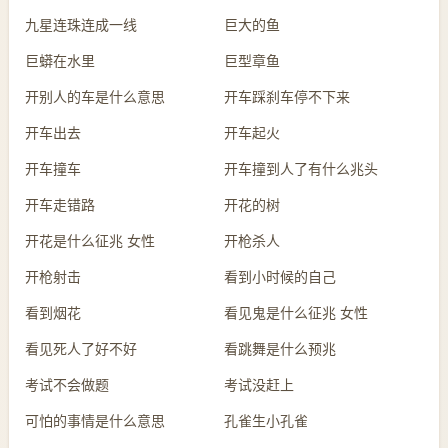
九星连珠连成一线
巨大的鱼
巨蟒在水里
巨型章鱼
开别人的车是什么意思
开车踩刹车停不下来
开车出去
开车起火
开车撞车
开车撞到人了有什么兆头
开车走错路
开花的树
开花是什么征兆 女性
开枪杀人
开枪射击
看到小时候的自己
看到烟花
看见鬼是什么征兆 女性
看见死人了好不好
看跳舞是什么预兆
考试不会做题
考试没赶上
可怕的事情是什么意思
孔雀生小孔雀