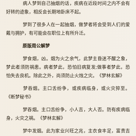
病人梦到自己抽烟的话，疾病在近段时间之内不会有
好转的迹象，相反会长期地卧床不起。
梦到了很多人在一起抽烟，做梦者将会受到人们的爱
戴与拥护，有可能会在职位上有所升迁。
原版周公解梦
梦食烟，凶。烟为火之余气，此梦主昏迷不醒之象，
梦此者须防祸患。病者梦此，恐怕旧病复发;做事者梦此，恐
怕失去良机。除此之外，尚须防止火烛之灾。《梦林玄解》
梦吞烟。主口舌纷争，或疾病临身，或火灾猝至。
《断梦秘书》
梦吞烟。主口舌纷争，小人吉，大人否。防有疾病临
身，火灾之祸。《梦林玄解》
梦中发烟。此为家业兴旺之兆，主衣食丰足，富贵吉