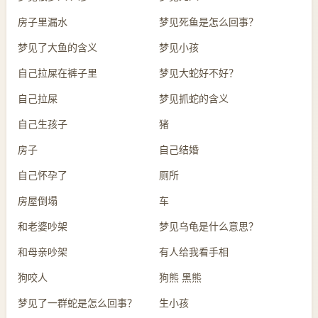
房子里漏水
梦见死鱼是怎么回事？
梦见了大鱼的含义
梦见小孩
自己拉屎在裤子里
梦见大蛇好不好？
自己拉屎
梦见抓蛇的含义
自己生孩子
猪
房子
自己结婚
自己怀孕了
厕所
房屋倒塌
车
和老婆吵架
梦见乌龟是什么意思？
和母亲吵架
有人给我看手相
狗咬人
狗熊 黑熊
梦见了一群蛇是怎么回事？
生小孩