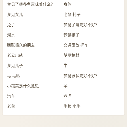
梦见了很多鱼意味着什么？
身体
梦见女儿
老鼠 耗子
兔子
梦见了蟒蛇好不好？
河水
梦见孩子
断联很久的朋友
交通事故 撞车
老公出轨
梦见棺材
梦见儿子
牛
马 马匹
梦见很多蛇好不好？
小孩哭是什么意思
羊
汽车
老虎
老鼠
牛犊 小牛