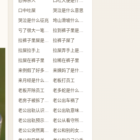
恐怖杀人
口吐大便是什么意思
口中吐屎
哭泣是什么意思
哭泣是什么征兆
垮山滑坡什么意思
亏了很大一笔钱是什么意思
拉到裤子里是什么情况
拉裤子里屎是什么预兆
拉裤子屎了
拉屎拉手上
拉屎弄手上是什么意思
拉屎在裤子里
拉稀在裤子里
来例假了好多的血是什么预兆
来姨妈了是什么意思
来月经是什么意思
老板打员工
老板开除员工
老多蛇是什么意思
老房子被拆了是什么意思
老公出车祸了
老公出轨认识的人
老公出轨意味着什么
老公出轨预示什么
老公从看守所回来
老公公突然离世了什么预兆
老公和别的女人吃饭