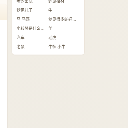
老公出轨
梦见棺材
梦见儿子
牛
马 马匹
梦见很多蛇好不好？
小孩哭是什么意思
羊
汽车
老虎
老鼠
牛犊 小牛