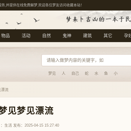
服务,并提供在线免费解梦,欢迎各位梦友访问收藏本站！
物品
活动
自然
鬼神
建筑
其它
孕
梦见
人
自己
蛇
水
鱼
小
见漂流
梦见梦见漂流
目：
生活
发布：2025-04-15 15:27:40