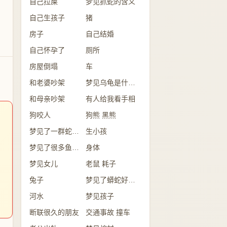
自己拉屎
梦见抓蛇的含义
自己生孩子
猪
房子
自己结婚
自己怀孕了
厕所
房屋倒塌
车
和老婆吵架
梦见乌龟是什么意思？
和母亲吵架
有人给我看手相
狗咬人
狗熊 黑熊
梦见了一群蛇是怎么回事？
生小孩
梦见了很多鱼意味着什么？
身体
梦见女儿
老鼠 耗子
兔子
梦见了蟒蛇好不好？
河水
梦见孩子
断联很久的朋友
交通事故 撞车