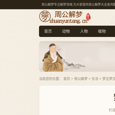
周公解梦专注解梦领域,为大家提供周公解梦大全查询
首页
动物
人物
植物
当前您的位置：
首页
>
周公解梦
>
生活
> 梦见梦
栏