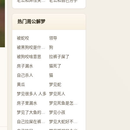
老公和异性关系暧昧
老公和自己分手
热门周公解梦
被蛇咬
领导
被黑狗咬是什么意思
狗
被狗咬啥意思
拉裤子屎了
房子漏水
猫死了
自己杀人
猫
黄瓜
梦见蛇
梦见很多人 人多
梦见死人
房子里漏水
梦见死鱼是怎么回事？
梦见了大鱼的含义
梦见小孩
自己拉屎在裤子里
梦见大蛇好不好？