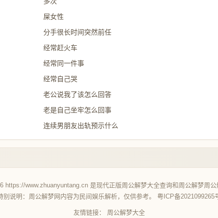
多次
屎女性
分手很长时间突然前任
经常赶火车
经常同一件事
经常自己哭
老公说我了该怎么回答
老是自己坐牢怎么回事
连续男朋友出轨预示什么
26 https://www.zhuanyuntang.cn 是现代正版
周公解梦大全查询
和
周公解梦
周公
特别说明：周公解梦网内容为民间娱乐解析，仅供参考。
粤ICP备2021099265
友情链接：
周公解梦大全