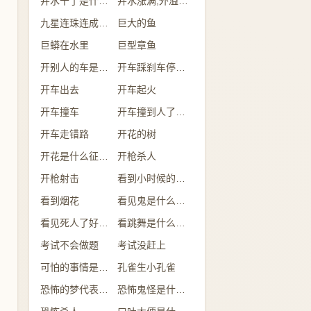
井水干了是什么意思
井水涨满,外溢是什么意思
九星连珠连成一线
巨大的鱼
巨蟒在水里
巨型章鱼
开别人的车是什么意思
开车踩刹车停不下来
开车出去
开车起火
开车撞车
开车撞到人了有什么兆头
开车走错路
开花的树
开花是什么征兆 女性
开枪杀人
开枪射击
看到小时候的自己
看到烟花
看见鬼是什么征兆 女性
看见死人了好不好
看跳舞是什么预兆
考试不会做题
考试没赶上
可怕的事情是什么意思
孔雀生小孔雀
恐怖的梦代表什么
恐怖鬼怪是什么预兆