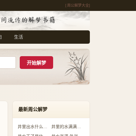
[ 周公解梦大全]
妇
生活
最新周公解梦
井里出水什么预兆
井里的水满满的是什么意思