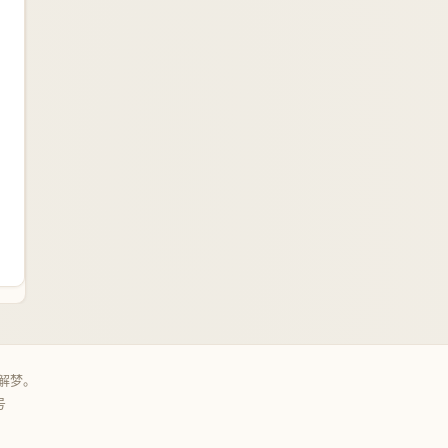
解梦。
号