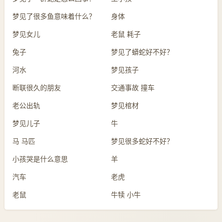
梦见了很多鱼意味着什么？
身体
梦见女儿
老鼠 耗子
兔子
梦见了蟒蛇好不好？
河水
梦见孩子
断联很久的朋友
交通事故 撞车
老公出轨
梦见棺材
梦见儿子
牛
马 马匹
梦见很多蛇好不好？
小孩哭是什么意思
羊
汽车
老虎
老鼠
牛犊 小牛