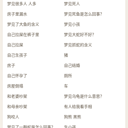
梦见很多人 人多
梦见死人
房子里漏水
梦见死鱼是怎么回事？
梦见了大鱼的含义
梦见小孩
自己拉屎在裤子里
梦见大蛇好不好？
自己拉屎
梦见抓蛇的含义
自己生孩子
猪
房子
自己结婚
自己怀孕了
厕所
房屋倒塌
车
和老婆吵架
梦见乌龟是什么意思？
和母亲吵架
有人给我看手相
狗咬人
狗熊 黑熊
梦见了一群蛇是怎么回事？
生小孩