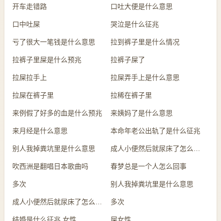
开车走错路
口吐大便是什么意思
口中吐屎
哭泣是什么征兆
亏了很大一笔钱是什么意思
拉到裤子里是什么情况
拉裤子里屎是什么预兆
拉裤子屎了
拉屎拉手上
拉屎弄手上是什么意思
拉屎在裤子里
拉稀在裤子里
来例假了好多的血是什么预兆
来姨妈了是什么意思
来月经是什么意思
本命年老公出轨了是什么征兆
别人我掉粪坑里是什么意思
成人小便然后就尿床了怎么回事
吹西洲是翻唱日本歌曲吗
春梦总是一个人怎么回事
多次
别人我掉粪坑里是什么意思
成人小便然后就尿床了怎么回事
多次
结婚是什么征兆 女性
屎女性