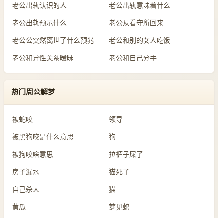
老公出轨认识的人
老公出轨意味着什么
老公出轨预示什么
老公从看守所回来
老公公突然离世了什么预兆
老公和别的女人吃饭
老公和异性关系暧昧
老公和自己分手
热门周公解梦
被蛇咬
领导
被黑狗咬是什么意思
狗
被狗咬啥意思
拉裤子屎了
房子漏水
猫死了
自己杀人
猫
黄瓜
梦见蛇