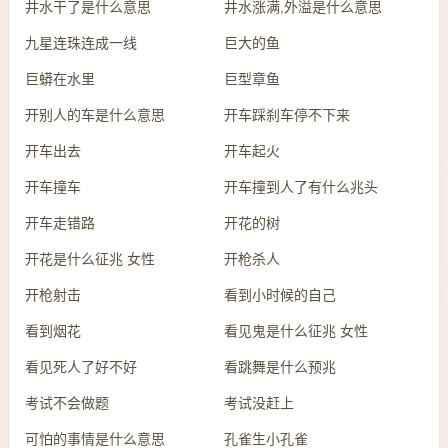
井水干了是什么意思
井水涨满,外溢是什么意思
九星连珠连成一线
巨大的鱼
巨蟒在水里
巨型章鱼
开别人的车是什么意思
开车踩刹车停不下来
开车出去
开车起火
开车撞车
开车撞到人了有什么兆头
开车走错路
开花的树
开花是什么征兆 女性
开枪杀人
开枪射击
看到小时候的自己
看到烟花
看见鬼是什么征兆 女性
看见死人了好不好
看跳舞是什么预兆
考试不会做题
考试没赶上
可怕的事情是什么意思
孔雀生小孔雀