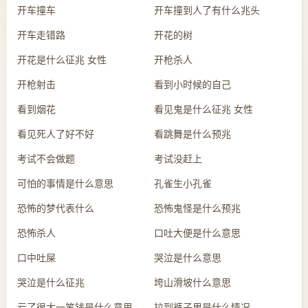
开车撞车
开车撞到人了有什么兆头
开车走错路
开花的树
开花是什么征兆 女性
开枪杀人
开枪射击
看到小时候的自己
看到烟花
看见鬼是什么征兆 女性
看见死人了好不好
看跳舞是什么预兆
考试不会做题
考试没赶上
可怕的事情是什么意思
孔雀生小孔雀
恐怖的梦代表什么
恐怖鬼怪是什么预兆
恐怖杀人
口吐大便是什么意思
口中吐屎
哭泣是什么意思
哭泣是什么征兆
垮山滑坡什么意思
亏了很大一笔钱是什么意思
拉到裤子里是什么情况