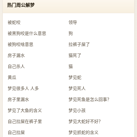
热门周公解梦
被蛇咬
领导
被黑狗咬是什么意思
狗
被狗咬啥意思
拉裤子屎了
房子漏水
猫死了
自己杀人
猫
黄瓜
梦见蛇
梦见很多人 人多
梦见死人
房子里漏水
梦见死鱼是怎么回事？
梦见了大鱼的含义
梦见小孩
自己拉屎在裤子里
梦见大蛇好不好？
自己拉屎
梦见抓蛇的含义