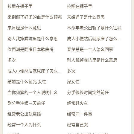
拉屎在裤子里
拉稀在裤子里
来例假了好多的血是什么预兆
来姨妈了是什么意思
来月经是什么意思
本命年老公出轨了是什么征兆
别人我掉粪坑里是什么意思
成人小便然后就尿床了怎么回事
吹西洲是翻唱日本歌曲吗
春梦总是一个人怎么回事
多次
别人我掉粪坑里是什么意思
成人小便然后就尿床了怎么回事
多次
结婚是什么征兆 女性
屎女性
当你频繁的一个人说明什么
分手很长时间突然前任
刚分手连续三天前任
经常赶火车
经常老公出轨离婚
经常同一件事
经常一个人为什么
经常自己哭