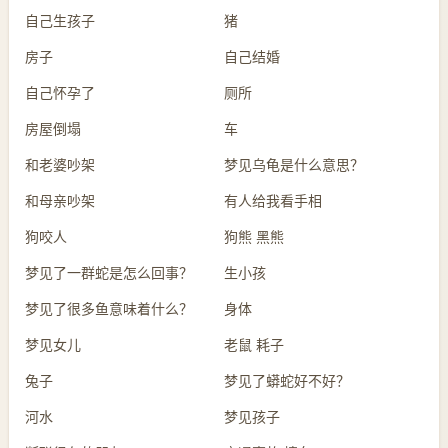
自己生孩子
猪
房子
自己结婚
自己怀孕了
厕所
房屋倒塌
车
和老婆吵架
梦见乌龟是什么意思？
和母亲吵架
有人给我看手相
狗咬人
狗熊 黑熊
梦见了一群蛇是怎么回事？
生小孩
梦见了很多鱼意味着什么？
身体
梦见女儿
老鼠 耗子
兔子
梦见了蟒蛇好不好？
河水
梦见孩子