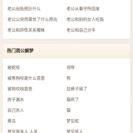
老公出轨预示什么
老公从看守所回来
老公公突然离世了什么预兆
老公和别的女人吃饭
老公和异性关系暧昧
老公和自己分手
热门周公解梦
被蛇咬
领导
被黑狗咬是什么意思
狗
被狗咬啥意思
拉裤子屎了
房子漏水
猫死了
自己杀人
猫
黄瓜
梦见蛇
梦见很多人 人多
梦见死人