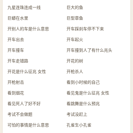
九星连珠连成一线
巨大的鱼
巨蟒在水里
巨型章鱼
开别人的车是什么意思
开车踩刹车停不下来
开车出去
开车起火
开车撞车
开车撞到人了有什么兆头
开车走错路
开花的树
开花是什么征兆 女性
开枪杀人
开枪射击
看到小时候的自己
看到烟花
看见鬼是什么征兆 女性
看见死人了好不好
看跳舞是什么预兆
考试不会做题
考试没赶上
可怕的事情是什么意思
孔雀生小孔雀