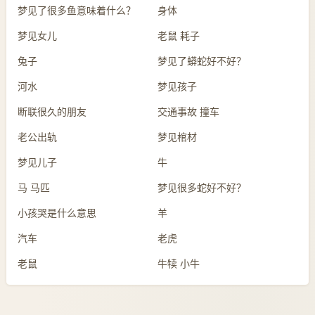
梦见了很多鱼意味着什么？
身体
梦见女儿
老鼠 耗子
兔子
梦见了蟒蛇好不好？
河水
梦见孩子
断联很久的朋友
交通事故 撞车
老公出轨
梦见棺材
梦见儿子
牛
马 马匹
梦见很多蛇好不好？
小孩哭是什么意思
羊
汽车
老虎
老鼠
牛犊 小牛