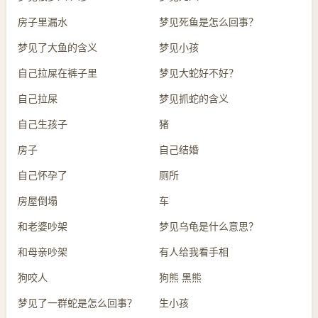
房子里漏水
梦见死鱼是怎么回事？
梦见了大鱼的含义
梦见小孩
自己拉屎在裤子里
梦见大蛇好不好？
自己拉屎
梦见抓蛇的含义
自己生孩子
猪
房子
自己结婚
自己怀孕了
厕所
房屋倒塌
车
和老婆吵架
梦见乌龟是什么意思？
和母亲吵架
有人给我看手相
狗咬人
狗熊 黑熊
梦见了一群蛇是怎么回事？
生小孩