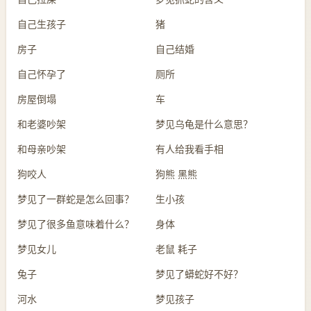
自己生孩子
猪
房子
自己结婚
自己怀孕了
厕所
房屋倒塌
车
和老婆吵架
梦见乌龟是什么意思？
和母亲吵架
有人给我看手相
狗咬人
狗熊 黑熊
梦见了一群蛇是怎么回事？
生小孩
梦见了很多鱼意味着什么？
身体
梦见女儿
老鼠 耗子
兔子
梦见了蟒蛇好不好？
河水
梦见孩子