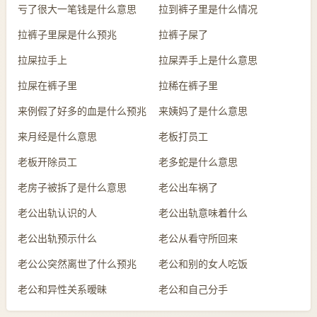
亏了很大一笔钱是什么意思
拉到裤子里是什么情况
拉裤子里屎是什么预兆
拉裤子屎了
拉屎拉手上
拉屎弄手上是什么意思
拉屎在裤子里
拉稀在裤子里
来例假了好多的血是什么预兆
来姨妈了是什么意思
来月经是什么意思
老板打员工
老板开除员工
老多蛇是什么意思
老房子被拆了是什么意思
老公出车祸了
老公出轨认识的人
老公出轨意味着什么
老公出轨预示什么
老公从看守所回来
老公公突然离世了什么预兆
老公和别的女人吃饭
老公和异性关系暧昧
老公和自己分手