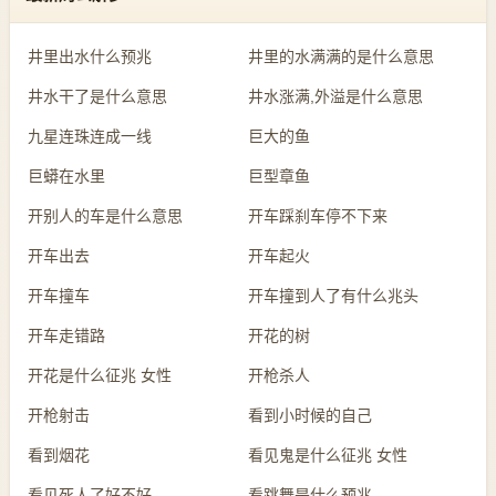
井里出水什么预兆
井里的水满满的是什么意思
井水干了是什么意思
井水涨满,外溢是什么意思
九星连珠连成一线
巨大的鱼
巨蟒在水里
巨型章鱼
开别人的车是什么意思
开车踩刹车停不下来
开车出去
开车起火
开车撞车
开车撞到人了有什么兆头
开车走错路
开花的树
开花是什么征兆 女性
开枪杀人
开枪射击
看到小时候的自己
看到烟花
看见鬼是什么征兆 女性
看见死人了好不好
看跳舞是什么预兆