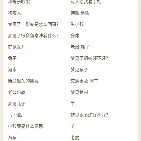
和母亲吵架
有人给我看手相
狗咬人
狗熊 黑熊
梦见了一群蛇是怎么回事？
生小孩
梦见了很多鱼意味着什么？
身体
梦见女儿
老鼠 耗子
兔子
梦见了蟒蛇好不好？
河水
梦见孩子
断联很久的朋友
交通事故 撞车
老公出轨
梦见棺材
梦见儿子
牛
马 马匹
梦见很多蛇好不好？
小孩哭是什么意思
羊
汽车
老虎