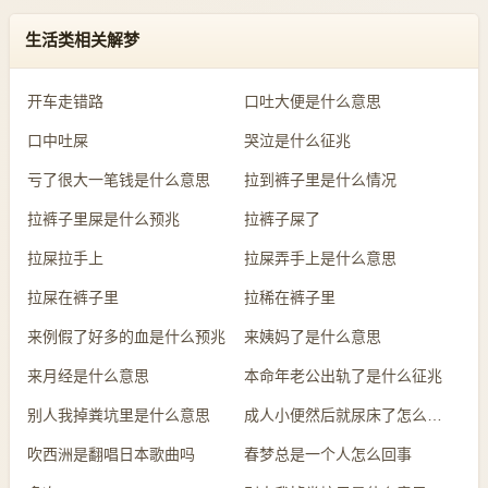
生活类相关解梦
开车走错路
口吐大便是什么意思
口中吐屎
哭泣是什么征兆
亏了很大一笔钱是什么意思
拉到裤子里是什么情况
拉裤子里屎是什么预兆
拉裤子屎了
拉屎拉手上
拉屎弄手上是什么意思
拉屎在裤子里
拉稀在裤子里
来例假了好多的血是什么预兆
来姨妈了是什么意思
来月经是什么意思
本命年老公出轨了是什么征兆
别人我掉粪坑里是什么意思
成人小便然后就尿床了怎么回事
吹西洲是翻唱日本歌曲吗
春梦总是一个人怎么回事