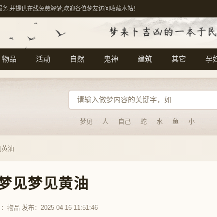
服务,并提供在线免费解梦,欢迎各位梦友访问收藏本站！
物品
活动
自然
鬼神
建筑
其它
孕
梦见
人
自己
蛇
水
鱼
小
见黄油
梦见梦见黄油
目：
物品
发布：2025-04-16 11:51:46