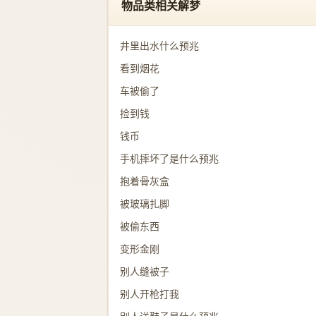
物品类相关解梦
井里出水什么预兆
看到烟花
车被偷了
捡到钱
钱币
手机摔坏了是什么预兆
抱着骨灰盒
被玻璃扎脚
被偷东西
变形金刚
别人缝被子
别人开枪打我