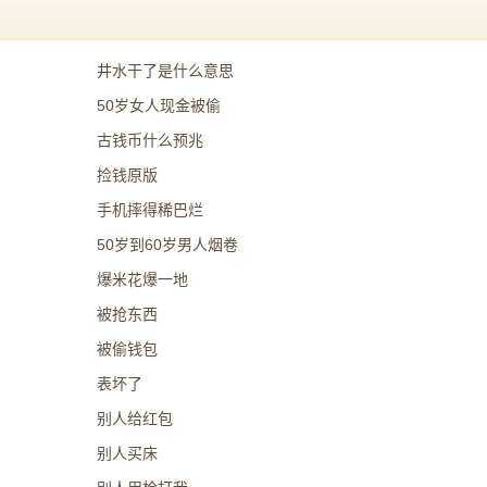
井水干了是什么意思
50岁女人现金被偷
古钱币什么预兆
捡钱原版
手机摔得稀巴烂
50岁到60岁男人烟卷
爆米花爆一地
被抢东西
被偷钱包
表坏了
别人给红包
别人买床