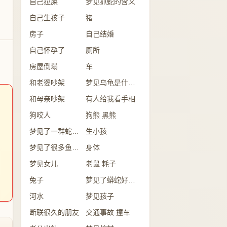
自己拉屎
梦见抓蛇的含义
自己生孩子
猪
房子
自己结婚
自己怀孕了
厕所
房屋倒塌
车
和老婆吵架
梦见乌龟是什么意思？
和母亲吵架
有人给我看手相
狗咬人
狗熊 黑熊
梦见了一群蛇是怎么回事？
生小孩
梦见了很多鱼意味着什么？
身体
梦见女儿
老鼠 耗子
兔子
梦见了蟒蛇好不好？
河水
梦见孩子
断联很久的朋友
交通事故 撞车