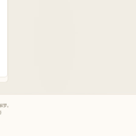
解梦。
号