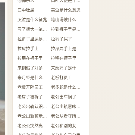
恐怖杀人
口吐大便是什么意思
口中吐屎
哭泣是什么意思
哭泣是什么征兆
垮山滑坡什么意思
亏了很大一笔钱是什么意思
拉到裤子里是什么情况
拉裤子里屎是什么预兆
拉裤子屎了
拉屎拉手上
拉屎弄手上是什么意思
拉屎在裤子里
拉稀在裤子里
来例假了好多的血是什么预兆
来姨妈了是什么意思
来月经是什么意思
老板打员工
老板开除员工
老多蛇是什么意思
老房子被拆了是什么意思
老公出车祸了
老公出轨认识的人
老公出轨意味着什么
老公出轨预示什么
老公从看守所回来
老公公突然离世了什么预兆
老公和别的女人吃饭