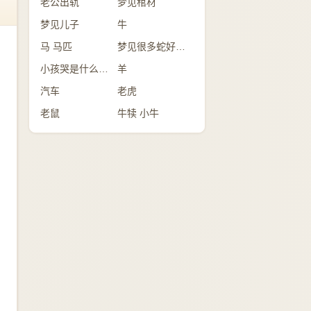
老公出轨
梦见棺材
梦见儿子
牛
马 马匹
梦见很多蛇好不好？
小孩哭是什么意思
羊
汽车
老虎
老鼠
牛犊 小牛