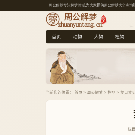
周公解梦专注解梦领域,为大家提供周公解梦大全查询
首页
动物
人物
植物
当前您的位置：
首页
>
周公解梦
>
物品
> 梦见梦
栏