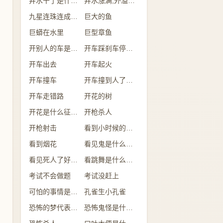
井水干了是什么意思
井水涨满,外溢是什么意思
九星连珠连成一线
巨大的鱼
巨蟒在水里
巨型章鱼
开别人的车是什么意思
开车踩刹车停不下来
开车出去
开车起火
开车撞车
开车撞到人了有什么兆头
开车走错路
开花的树
开花是什么征兆 女性
开枪杀人
开枪射击
看到小时候的自己
看到烟花
看见鬼是什么征兆 女性
看见死人了好不好
看跳舞是什么预兆
考试不会做题
考试没赶上
可怕的事情是什么意思
孔雀生小孔雀
恐怖的梦代表什么
恐怖鬼怪是什么预兆