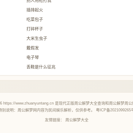
别人用枪打我
插排起火
吃菜包子
打碎杯子
大米生虫子
戴假发
电子琴
丢鞋是什么征兆
26 https://www.zhuanyuntang.cn 是现代正版
周公解梦大全查询
和
周公解梦
周公
特别说明：周公解梦网内容为民间娱乐解析，仅供参考。
粤ICP备2021099265
友情链接：
周公解梦大全