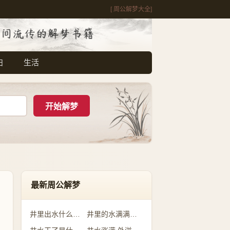
[ 周公解梦大全]
妇
生活
最新周公解梦
井里出水什么预兆
井里的水满满的是什么意思