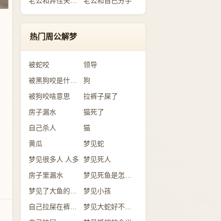
老公和异性关系暧昧
老公和自己分手
热门周公解梦
被蛇咬
领导
被黑狗咬是什么意思
狗
被狗咬啥意思
拉裤子屎了
房子漏水
猫死了
自己杀人
猫
黄瓜
梦见蛇
梦见很多人 人多
梦见死人
房子里漏水
梦见死鱼是怎么回事？
梦见了大鱼的含义
梦见小孩
自己拉屎在裤子里
梦见大蛇好不好？