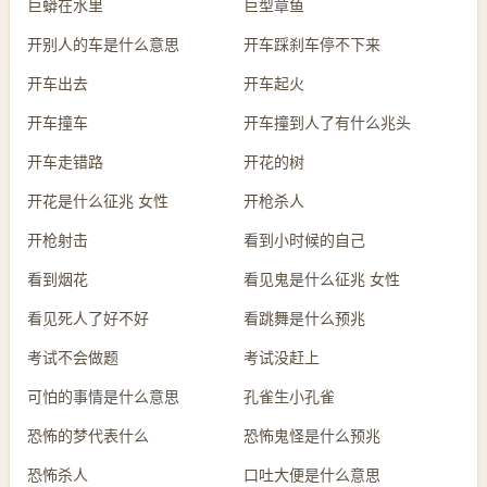
巨蟒在水里
巨型章鱼
开别人的车是什么意思
开车踩刹车停不下来
开车出去
开车起火
开车撞车
开车撞到人了有什么兆头
开车走错路
开花的树
开花是什么征兆 女性
开枪杀人
开枪射击
看到小时候的自己
看到烟花
看见鬼是什么征兆 女性
看见死人了好不好
看跳舞是什么预兆
考试不会做题
考试没赶上
可怕的事情是什么意思
孔雀生小孔雀
恐怖的梦代表什么
恐怖鬼怪是什么预兆
恐怖杀人
口吐大便是什么意思