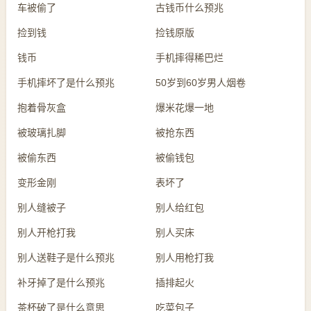
车被偷了
古钱币什么预兆
捡到钱
捡钱原版
钱币
手机摔得稀巴烂
手机摔坏了是什么预兆
50岁到60岁男人烟卷
抱着骨灰盒
爆米花爆一地
被玻璃扎脚
被抢东西
被偷东西
被偷钱包
变形金刚
表坏了
别人缝被子
别人给红包
别人开枪打我
别人买床
别人送鞋子是什么预兆
别人用枪打我
补牙掉了是什么预兆
插排起火
茶杯破了是什么意思
吃菜包子