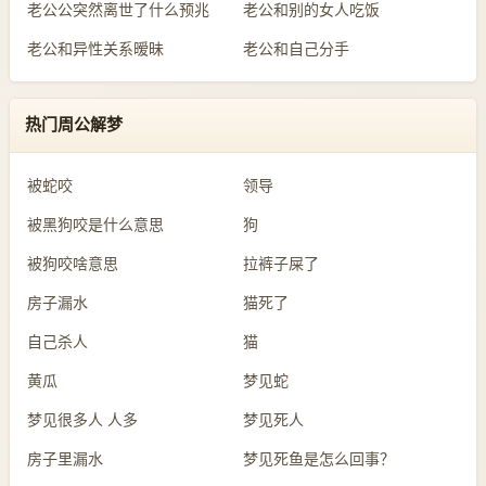
老公公突然离世了什么预兆
老公和别的女人吃饭
老公和异性关系暧昧
老公和自己分手
热门周公解梦
被蛇咬
领导
被黑狗咬是什么意思
狗
被狗咬啥意思
拉裤子屎了
房子漏水
猫死了
自己杀人
猫
黄瓜
梦见蛇
梦见很多人 人多
梦见死人
房子里漏水
梦见死鱼是怎么回事？