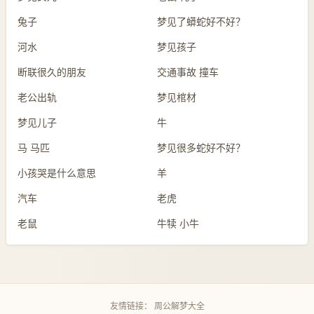
兔子
梦见了蟒蛇好不好？
河水
梦见孩子
断联很久的朋友
交通事故 撞车
老公出轨
梦见棺材
梦见儿子
牛
马 马匹
梦见很多蛇好不好？
小孩哭是什么意思
羊
汽车
老虎
老鼠
牛犊 小牛
友情链接：
周公解梦大全