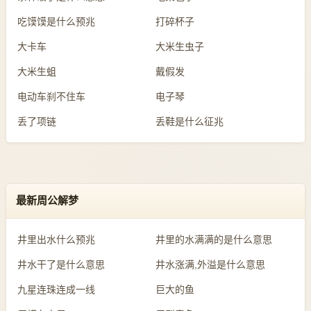
吃馍馍是什么预兆
打碎杯子
大卡车
大米生虫子
大米生蛆
戴假发
电动车刹不住车
电子琴
丢了项链
丢鞋是什么征兆
最新周公解梦
井里出水什么预兆
井里的水满满的是什么意思
井水干了是什么意思
井水涨满,外溢是什么意思
九星连珠连成一线
巨大的鱼