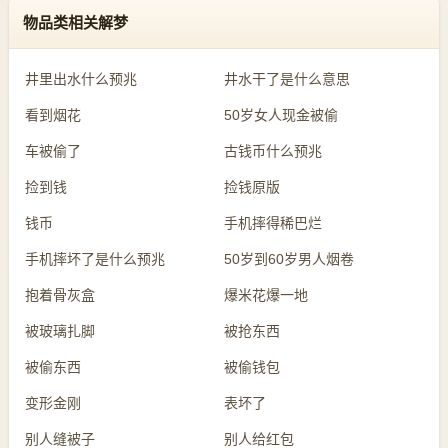
物品类相关解梦
井里出水什么预兆
井水干了是什么意思
看到烟花
50岁女人现金被偷
车被偷了
古钱币什么预兆
捡到钱
捡钱原版
钱币
手机摔得稀巴烂
手机摔坏了是什么预兆
50岁到60岁男人烟卷
抱着骨灰盒
爆米花爆一地
被玻璃扎脚
被抢东西
被偷东西
被偷钱包
变形金刚
表坏了
别人缝被子
别人给红包