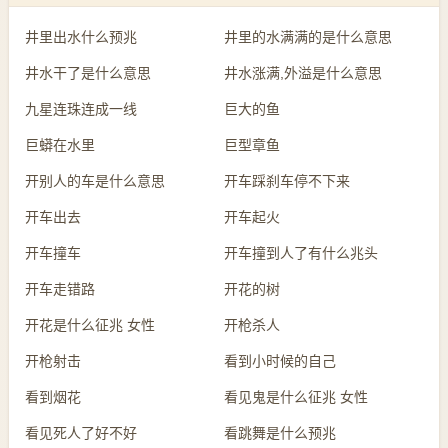
井里出水什么预兆
井里的水满满的是什么意思
井水干了是什么意思
井水涨满,外溢是什么意思
九星连珠连成一线
巨大的鱼
巨蟒在水里
巨型章鱼
开别人的车是什么意思
开车踩刹车停不下来
开车出去
开车起火
开车撞车
开车撞到人了有什么兆头
开车走错路
开花的树
开花是什么征兆 女性
开枪杀人
开枪射击
看到小时候的自己
看到烟花
看见鬼是什么征兆 女性
看见死人了好不好
看跳舞是什么预兆