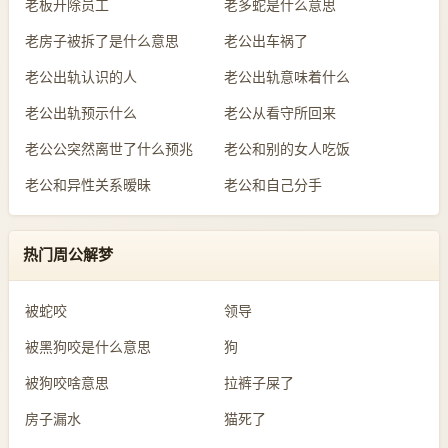
老板开除员工
老多蛇是什么意思
老房子被拆了是什么意思
老公出车祸了
老公出轨认识的人
老公出轨意味着什么
老公出轨预示什么
老公从看守所回来
老公公突然离世了什么预兆
老公和别的女人吃饭
老公和异性关系暧昧
老公和自己分手
热门周公解梦
被蛇咬
领导
被黑狗咬是什么意思
狗
被狗咬啥意思
拉裤子屎了
房子漏水
猫死了