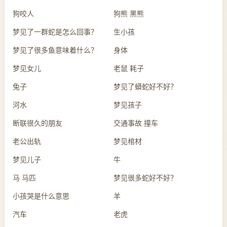
狗咬人
狗熊 黑熊
梦见了一群蛇是怎么回事？
生小孩
梦见了很多鱼意味着什么？
身体
梦见女儿
老鼠 耗子
兔子
梦见了蟒蛇好不好？
河水
梦见孩子
断联很久的朋友
交通事故 撞车
老公出轨
梦见棺材
梦见儿子
牛
马 马匹
梦见很多蛇好不好？
小孩哭是什么意思
羊
汽车
老虎