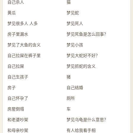
自己杀人
猫
黄瓜
梦见蛇
梦见很多人 人多
梦见死人
房子里漏水
梦见死鱼是怎么回事？
梦见了大鱼的含义
梦见小孩
自己拉屎在裤子里
梦见大蛇好不好？
自己拉屎
梦见抓蛇的含义
自己生孩子
猪
房子
自己结婚
自己怀孕了
厕所
房屋倒塌
车
和老婆吵架
梦见乌龟是什么意思？
和母亲吵架
有人给我看手相