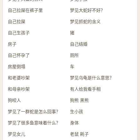
自己拉屎在裤子里
梦见大蛇好不好？
自己拉屎
梦见抓蛇的含义
自己生孩子
猪
房子
自己结婚
自己怀孕了
厕所
房屋倒塌
车
和老婆吵架
梦见乌龟是什么意思？
和母亲吵架
有人给我看手相
狗咬人
狗熊 黑熊
梦见了一群蛇是怎么回事？
生小孩
梦见了很多鱼意味着什么？
身体
梦见女儿
老鼠 耗子