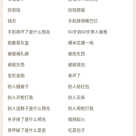
捡到钱
捡钱原版
钱币
手机摔得稀巴烂
手机摔坏了是什么预兆
50岁到60岁男人烟卷
抱着骨灰盒
爆米花爆一地
被玻璃扎脚
被抢东西
被偷东西
被偷钱包
变形金刚
表坏了
别人缝被子
别人给红包
别人开枪打我
别人买床
别人送鞋子是什么预兆
别人用枪打我
补牙掉了是什么预兆
插排起火
茶杯破了是什么意思
吃菜包子