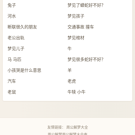
兔子
梦见了蟒蛇好不好？
河水
梦见孩子
断联很久的朋友
交通事故 撞车
老公出轨
梦见棺材
梦见儿子
牛
马 马匹
梦见很多蛇好不好？
小孩哭是什么意思
羊
汽车
老虎
老鼠
牛犊 小牛
友情链接：
周公解梦大全
周公解梦
周公解梦大全查