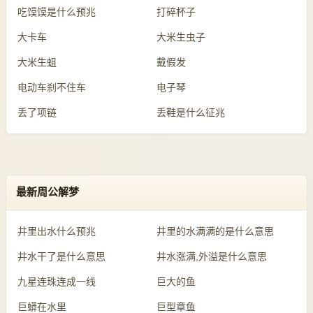
吃馍馍是什么预兆
打碎杯子
大卡车
大米生虫子
大米生蛆
戴假发
电动车刹不住车
电子琴
丢了项链
丢鞋是什么征兆
最新周公解梦
井里出水什么预兆
井里的水满满的是什么意思
井水干了是什么意思
井水涨满,外溢是什么意思
九星连珠连成一线
巨大的鱼
巨蟒在水里
巨型章鱼