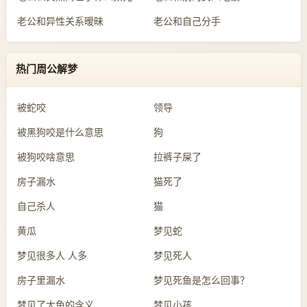
老公和异性关系暧昧
老公和自己分手
热门周公解梦
被蛇咬
领导
被黑狗咬是什么意思
狗
被狗咬啥意思
拉裤子屎了
房子漏水
猫死了
自己杀人
猫
黄瓜
梦见蛇
梦见很多人 人多
梦见死人
房子里漏水
梦见死鱼是怎么回事？
梦见了大鱼的含义
梦见小孩