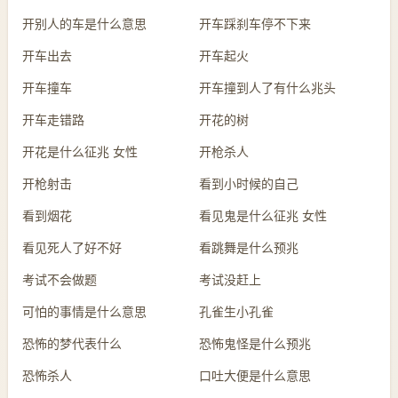
开别人的车是什么意思
开车踩刹车停不下来
开车出去
开车起火
开车撞车
开车撞到人了有什么兆头
开车走错路
开花的树
开花是什么征兆 女性
开枪杀人
开枪射击
看到小时候的自己
看到烟花
看见鬼是什么征兆 女性
看见死人了好不好
看跳舞是什么预兆
考试不会做题
考试没赶上
可怕的事情是什么意思
孔雀生小孔雀
恐怖的梦代表什么
恐怖鬼怪是什么预兆
恐怖杀人
口吐大便是什么意思