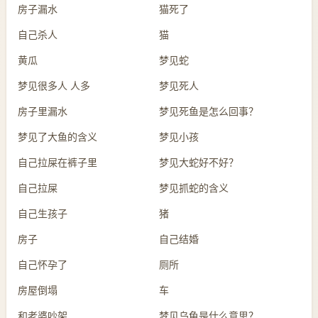
房子漏水
猫死了
自己杀人
猫
黄瓜
梦见蛇
梦见很多人 人多
梦见死人
房子里漏水
梦见死鱼是怎么回事？
梦见了大鱼的含义
梦见小孩
自己拉屎在裤子里
梦见大蛇好不好？
自己拉屎
梦见抓蛇的含义
自己生孩子
猪
房子
自己结婚
自己怀孕了
厕所
房屋倒塌
车
和老婆吵架
梦见乌龟是什么意思？