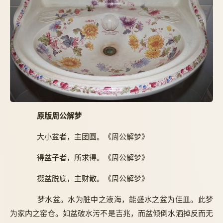
原版周公解梦
大小盆者，主团圆。《周公解梦》
得盆子者，所求得。《周公解梦》
掇盆脱底，主财散。《周公解梦》
梦水盆。水为脏中之液海，能盛水之盆为佳皿。此梦
为家内之窑仓。如盆破水污不是吉兆，而盆倾倒水洒掉反而无