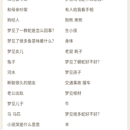
和母亲吵架
有人给我看手相
狗咬人
狗熊 黑熊
梦见了一群蛇是怎么回事？
生小孩
梦见了很多鱼意味着什么？
身体
梦见女儿
老鼠 耗子
兔子
梦见了蟒蛇好不好？
河水
梦见孩子
断联很久的朋友
交通事故 撞车
老公出轨
梦见棺材
梦见儿子
牛
马 马匹
梦见很多蛇好不好？
小孩哭是什么意思
羊