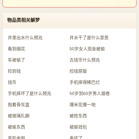
物品类相关解梦
井里出水什么预兆
井水干了是什么意思
看到烟花
50岁女人现金被偷
车被偷了
古钱币什么预兆
捡到钱
捡钱原版
钱币
手机摔得稀巴烂
手机摔坏了是什么预兆
50岁到60岁男人烟卷
抱着骨灰盒
爆米花爆一地
被玻璃扎脚
被抢东西
被偷东西
被偷钱包
变形金刚
表坏了