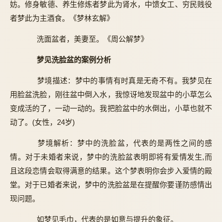
妨。修身敏德、养生修炼者梦此为肾水，中馈女工、穷民贱役
者梦此为主酒食。《梦林玄解》
洗面盆者，美妻至。《周公解梦》
梦见洗脸盆的案例分析
梦境描述：梦中的事情有时真是无奇不有。我梦见在
用脸盆洗脸，刚往盆中倒入水，我惊讶地发现盆中的小草怎么
变成活的了，一动一动的。我把脸盆中的水倒出，小草也就不
动了。(女性，24岁)
梦境解析：梦中的洗脸盆，代表的是两性之间的感
情。对于未婚者来说，梦中的洗脸盆表明即将有爱情发生,而
且这段恋情会取得满意的结果。这个梦表明你会步入爱情的殿
堂。对于已婚者来说，梦中的洗脸盆是在提醒你要谨防感情出
现问题。
如梦见毛巾，代表的是如意与提升的象征。