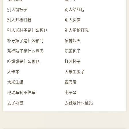
别人缝被子
别人给红包
别人开枪打我
别人买床
别人送鞋子是什么预兆
别人用枪打我
补牙掉了是什么预兆
插排起火
茶杯破了是什么意思
吃菜包子
吃馍馍是什么预兆
打碎杯子
大卡车
大米生虫子
大米生蛆
戴假发
电动车刹不住车
电子琴
丢了项链
丢鞋是什么征兆