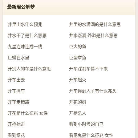
最新周公解梦
井里出水什么预兆
井里的水满满的是什么意思
井水干了是什么意思
井水涨满,外溢是什么意思
九星连珠连成一线
巨大的鱼
巨蟒在水里
巨型章鱼
开别人的车是什么意思
开车踩刹车停不下来
开车出去
开车起火
开车撞车
开车撞到人了有什么兆头
开车走错路
开花的树
开花是什么征兆 女性
开枪杀人
开枪射击
看到小时候的自己
看到烟花
看见鬼是什么征兆 女性