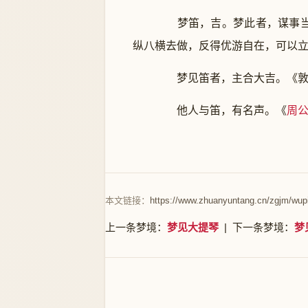
梦笛，吉。梦此者，谋事当有
纵八横去做，反得优游自在，可以
梦见笛者，主合大吉。《敦
他人与笛，有名声。《
周
本文链接：
https://www.zhuanyuntang.cn/zgjm/wup
上一条梦境：
梦见大提琴
| 下一条梦境：
梦