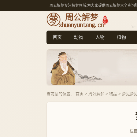
周公解梦专注解梦领域,为大家提供周公解梦大全查询
首页
动物
人物
植物
当前您的位置：
首页
>
周公解梦
>
物品
> 梦见梦
栏