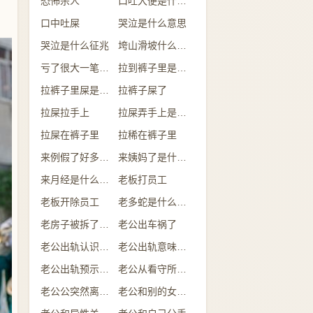
恐怖杀人
口吐大便是什么意思
口中吐屎
哭泣是什么意思
哭泣是什么征兆
垮山滑坡什么意思
亏了很大一笔钱是什么意思
拉到裤子里是什么情况
拉裤子里屎是什么预兆
拉裤子屎了
拉屎拉手上
拉屎弄手上是什么意思
拉屎在裤子里
拉稀在裤子里
来例假了好多的血是什么预兆
来姨妈了是什么意思
来月经是什么意思
老板打员工
老板开除员工
老多蛇是什么意思
老房子被拆了是什么意思
老公出车祸了
老公出轨认识的人
老公出轨意味着什么
老公出轨预示什么
老公从看守所回来
老公公突然离世了什么预兆
老公和别的女人吃饭