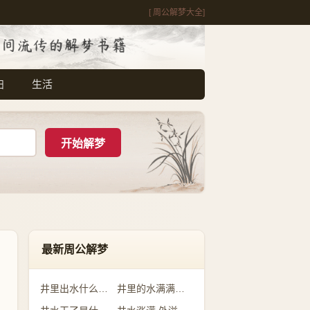
[ 周公解梦大全]
妇
生活
最新周公解梦
井里出水什么预兆
井里的水满满的是什么意思