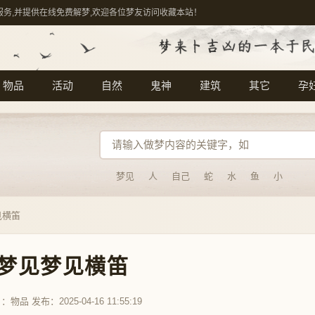
服务,并提供在线免费解梦,欢迎各位梦友访问收藏本站！
物品
活动
自然
鬼神
建筑
其它
孕
梦见
人
自己
蛇
水
鱼
小
见横笛
梦见梦见横笛
目：
物品
发布：2025-04-16 11:55:19