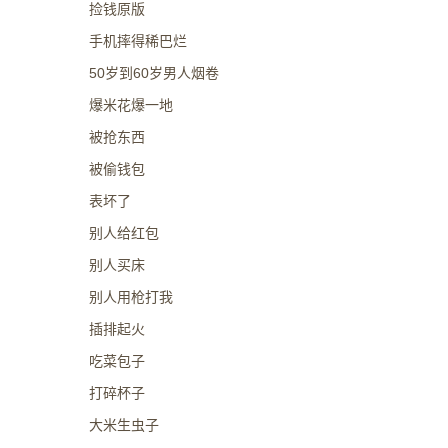
捡钱原版
手机摔得稀巴烂
50岁到60岁男人烟卷
爆米花爆一地
被抢东西
被偷钱包
表坏了
别人给红包
别人买床
别人用枪打我
插排起火
吃菜包子
打碎杯子
大米生虫子