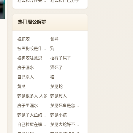
老公和异性关系暧昧
老公和自己分手
热门周公解梦
被蛇咬
领导
被黑狗咬是什么意思
狗
被狗咬啥意思
拉裤子屎了
房子漏水
猫死了
自己杀人
猫
黄瓜
梦见蛇
梦见很多人 人多
梦见死人
房子里漏水
梦见死鱼是怎么回事？
梦见了大鱼的含义
梦见小孩
自己拉屎在裤子里
梦见大蛇好不好？