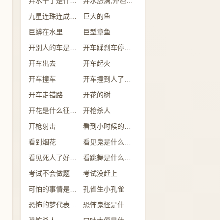
井水干了是什么意思
井水涨满,外溢是什么意思
九星连珠连成一线
巨大的鱼
巨蟒在水里
巨型章鱼
开别人的车是什么意思
开车踩刹车停不下来
开车出去
开车起火
开车撞车
开车撞到人了有什么兆头
开车走错路
开花的树
开花是什么征兆 女性
开枪杀人
开枪射击
看到小时候的自己
看到烟花
看见鬼是什么征兆 女性
看见死人了好不好
看跳舞是什么预兆
考试不会做题
考试没赶上
可怕的事情是什么意思
孔雀生小孔雀
恐怖的梦代表什么
恐怖鬼怪是什么预兆