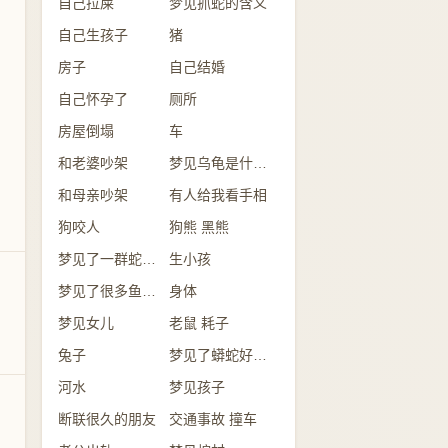
自己拉屎
梦见抓蛇的含义
自己生孩子
猪
房子
自己结婚
自己怀孕了
厕所
房屋倒塌
车
和老婆吵架
梦见乌龟是什么意思？
和母亲吵架
有人给我看手相
狗咬人
狗熊 黑熊
梦见了一群蛇是怎么回事？
生小孩
梦见了很多鱼意味着什么？
身体
梦见女儿
老鼠 耗子
兔子
梦见了蟒蛇好不好？
河水
梦见孩子
断联很久的朋友
交通事故 撞车