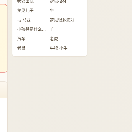
老公出轨
梦见棺材
梦见儿子
牛
马 马匹
梦见很多蛇好不好？
小孩哭是什么意思
羊
汽车
老虎
老鼠
牛犊 小牛