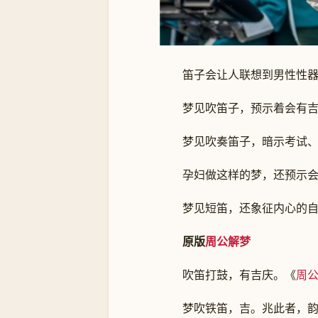
笛子会让人联想到男性性器
梦见吹笛子，预示着会有吉
梦见吹奏笛子，暗示考试、选
孕妇做这样的梦，还预示会生
梦见短笛，还象征内心的自
原版
周公解梦
吹笛打鼓，有吉庆。《
周
梦吹铁笛，吉。兆此者，韵别