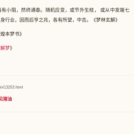
小阻，然终通泰。随机应变，或节外生枝， 或从中发端七
立身行业，因而后亨之兆，各有所望，中吉。《梦林玄解》
煌本梦书》
公解梦
》
in/13253.html
见猪油