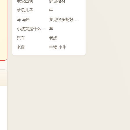
老公出轨
梦见棺材
梦见儿子
牛
马 马匹
梦见很多蛇好不好？
小孩哭是什么意思
羊
汽车
老虎
老鼠
牛犊 小牛