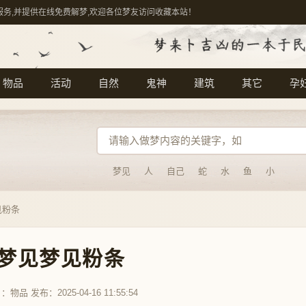
服务,并提供在线免费解梦,欢迎各位梦友访问收藏本站！
物品
活动
自然
鬼神
建筑
其它
孕
梦见
人
自己
蛇
水
鱼
小
见粉条
梦见梦见粉条
目：
物品
发布：2025-04-16 11:55:54