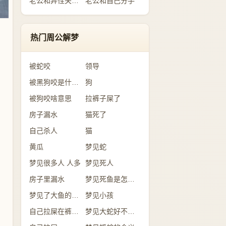
老公和异性关系暧昧
老公和自己分手
热门周公解梦
被蛇咬
领导
被黑狗咬是什么意思
狗
被狗咬啥意思
拉裤子屎了
房子漏水
猫死了
自己杀人
猫
黄瓜
梦见蛇
梦见很多人 人多
梦见死人
房子里漏水
梦见死鱼是怎么回事？
梦见了大鱼的含义
梦见小孩
自己拉屎在裤子里
梦见大蛇好不好？