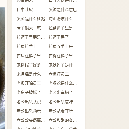
恐怖杀人
口吐大便是什么意思
口中吐屎
哭泣是什么意思
哭泣是什么征兆
垮山滑坡什么意思
亏了很大一笔钱是什么意思
拉到裤子里是什么情况
拉裤子里屎是什么预兆
拉裤子屎了
拉屎拉手上
拉屎弄手上是什么意思
拉屎在裤子里
拉稀在裤子里
来例假了好多的血是什么预兆
来姨妈了是什么意思
来月经是什么意思
老板打员工
老板开除员工
老多蛇是什么意思
老房子被拆了是什么意思
老公出车祸了
老公出轨认识的人
老公出轨意味着什么
老公出轨预示什么
老公从看守所回来
老公公突然离世了什么预兆
老公和别的女人吃饭