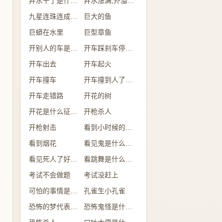
井水干了是什么意思
井水涨满,外溢是什么意思
九星连珠连成一线
巨大的鱼
巨蟒在水里
巨型章鱼
开别人的车是什么意思
开车踩刹车停不下来
开车出去
开车起火
开车撞车
开车撞到人了有什么兆头
开车走错路
开花的树
开花是什么征兆 女性
开枪杀人
开枪射击
看到小时候的自己
看到烟花
看见鬼是什么征兆 女性
看见死人了好不好
看跳舞是什么预兆
考试不会做题
考试没赶上
可怕的事情是什么意思
孔雀生小孔雀
恐怖的梦代表什么
恐怖鬼怪是什么预兆