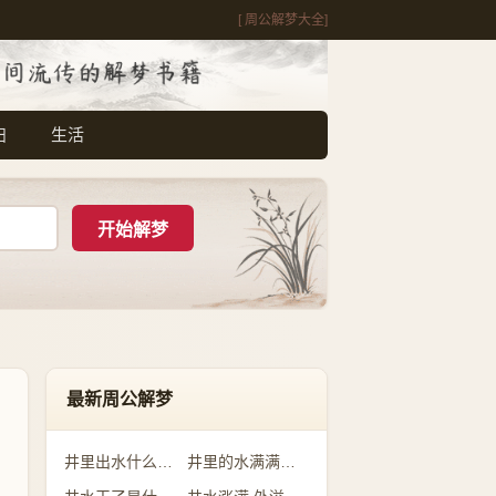
[ 周公解梦大全]
妇
生活
最新周公解梦
井里出水什么预兆
井里的水满满的是什么意思