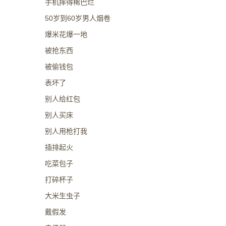
手机摔得稀巴烂
50岁到60岁男人烟卷
爆米花爆一地
被抢东西
被偷钱包
表坏了
别人给红包
别人买床
别人用枪打我
插排起火
吃菜包子
打碎杯子
大米生虫子
戴假发