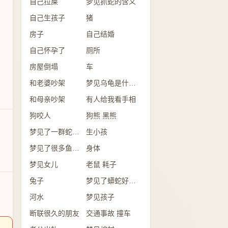
自己拉屎
梦见抓蛇的含义
自己生孩子
猪
房子
自己结婚
自己怀孕了
厕所
房屋倒塌
车
和老婆吵架
梦见乌龟是什么意思？
和母亲吵架
有人给我看手相
狗咬人
狗熊 黑熊
梦见了一群蛇是怎么回事？
生小孩
梦见了很多鱼意味着什么？
身体
梦见女儿
老鼠 耗子
兔子
梦见了蟒蛇好不好？
河水
梦见孩子
断联很久的朋友
交通事故 撞车