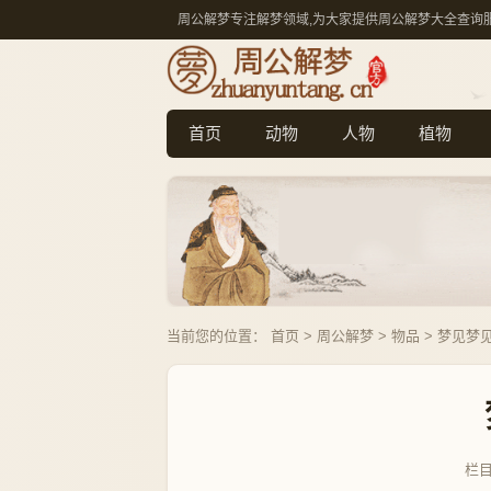
周公解梦专注解梦领域,为大家提供周公解梦大全查询
首页
动物
人物
植物
当前您的位置：
首页
>
周公解梦
>
物品
> 梦见梦
栏