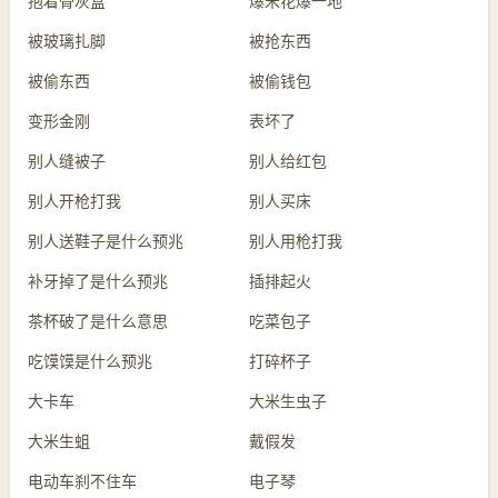
抱着骨灰盒
爆米花爆一地
被玻璃扎脚
被抢东西
被偷东西
被偷钱包
变形金刚
表坏了
别人缝被子
别人给红包
别人开枪打我
别人买床
别人送鞋子是什么预兆
别人用枪打我
补牙掉了是什么预兆
插排起火
茶杯破了是什么意思
吃菜包子
吃馍馍是什么预兆
打碎杯子
大卡车
大米生虫子
大米生蛆
戴假发
电动车刹不住车
电子琴