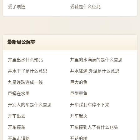
丢了项链
丢鞋是什么征兆
最新周公解梦
井里出水什么预兆
井里的水满满的是什么意思
井水干了是什么意思
井水涨满,外溢是什么意思
九星连珠连成一线
巨大的鱼
巨蟒在水里
巨型章鱼
开别人的车是什么意思
开车踩刹车停不下来
开车出去
开车起火
开车撞车
开车撞到人了有什么兆头
开车走错路
开花的树