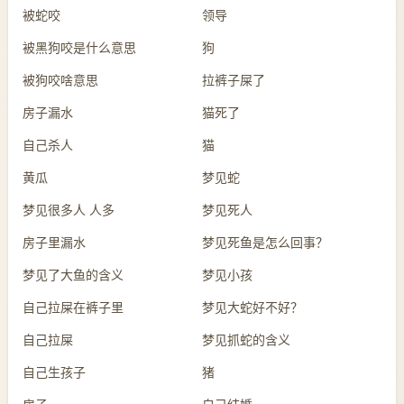
被蛇咬
领导
被黑狗咬是什么意思
狗
被狗咬啥意思
拉裤子屎了
房子漏水
猫死了
自己杀人
猫
黄瓜
梦见蛇
梦见很多人 人多
梦见死人
房子里漏水
梦见死鱼是怎么回事？
梦见了大鱼的含义
梦见小孩
自己拉屎在裤子里
梦见大蛇好不好？
自己拉屎
梦见抓蛇的含义
自己生孩子
猪