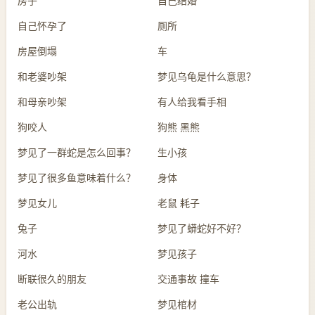
房子
自己结婚
自己怀孕了
厕所
房屋倒塌
车
和老婆吵架
梦见乌龟是什么意思？
和母亲吵架
有人给我看手相
狗咬人
狗熊 黑熊
梦见了一群蛇是怎么回事？
生小孩
梦见了很多鱼意味着什么？
身体
梦见女儿
老鼠 耗子
兔子
梦见了蟒蛇好不好？
河水
梦见孩子
断联很久的朋友
交通事故 撞车
老公出轨
梦见棺材