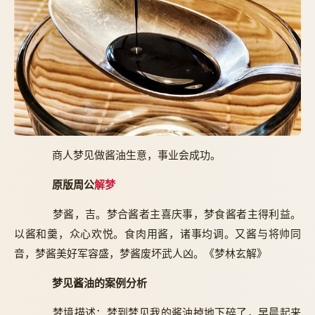
商人梦见做酱油生意，事业会成功。
原版周公
解梦
梦酱，吉。梦合酱者主喜庆事，梦食酱者主得利益。
以酱和羹，众心欢悦。食肉用酱，诸事均调。又酱与将帅同
音，梦酱美好军容盛，梦酱废坏武人凶。《梦林玄解》
梦见酱油的案例分析
梦境描述：梦到梦见我的酱油掉地下碎了，早晨起来