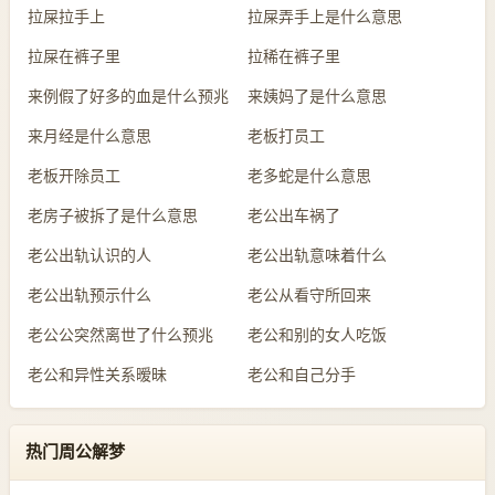
拉屎拉手上
拉屎弄手上是什么意思
拉屎在裤子里
拉稀在裤子里
来例假了好多的血是什么预兆
来姨妈了是什么意思
来月经是什么意思
老板打员工
老板开除员工
老多蛇是什么意思
老房子被拆了是什么意思
老公出车祸了
老公出轨认识的人
老公出轨意味着什么
老公出轨预示什么
老公从看守所回来
老公公突然离世了什么预兆
老公和别的女人吃饭
老公和异性关系暧昧
老公和自己分手
热门周公解梦