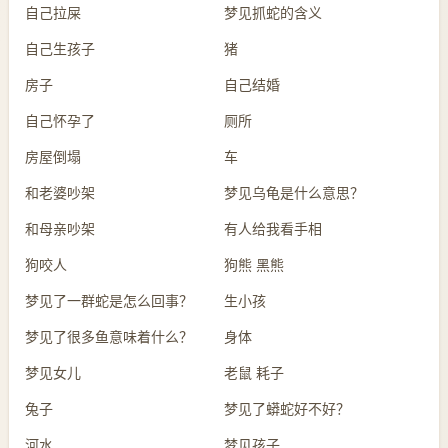
自己拉屎
梦见抓蛇的含义
自己生孩子
猪
房子
自己结婚
自己怀孕了
厕所
房屋倒塌
车
和老婆吵架
梦见乌龟是什么意思？
和母亲吵架
有人给我看手相
狗咬人
狗熊 黑熊
梦见了一群蛇是怎么回事？
生小孩
梦见了很多鱼意味着什么？
身体
梦见女儿
老鼠 耗子
兔子
梦见了蟒蛇好不好？
河水
梦见孩子