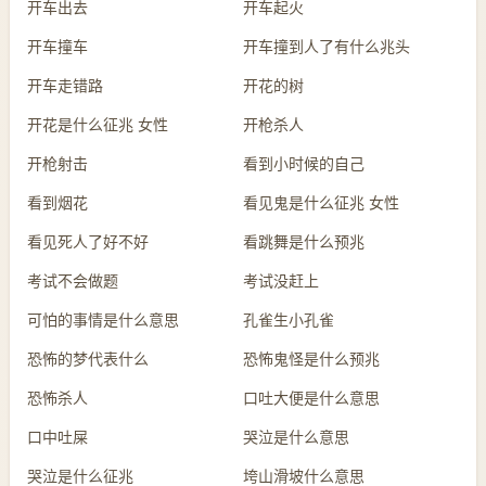
开车出去
开车起火
开车撞车
开车撞到人了有什么兆头
开车走错路
开花的树
开花是什么征兆 女性
开枪杀人
开枪射击
看到小时候的自己
看到烟花
看见鬼是什么征兆 女性
看见死人了好不好
看跳舞是什么预兆
考试不会做题
考试没赶上
可怕的事情是什么意思
孔雀生小孔雀
恐怖的梦代表什么
恐怖鬼怪是什么预兆
恐怖杀人
口吐大便是什么意思
口中吐屎
哭泣是什么意思
哭泣是什么征兆
垮山滑坡什么意思