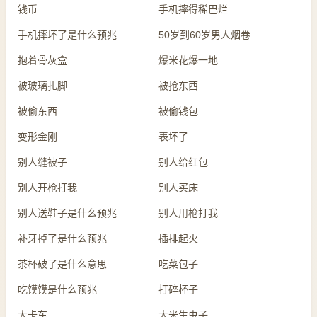
钱币
手机摔得稀巴烂
手机摔坏了是什么预兆
50岁到60岁男人烟卷
抱着骨灰盒
爆米花爆一地
被玻璃扎脚
被抢东西
被偷东西
被偷钱包
变形金刚
表坏了
别人缝被子
别人给红包
别人开枪打我
别人买床
别人送鞋子是什么预兆
别人用枪打我
补牙掉了是什么预兆
插排起火
茶杯破了是什么意思
吃菜包子
吃馍馍是什么预兆
打碎杯子
大卡车
大米生虫子