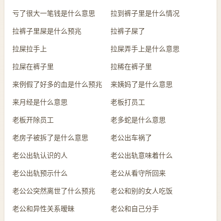
亏了很大一笔钱是什么意思
拉到裤子里是什么情况
拉裤子里屎是什么预兆
拉裤子屎了
拉屎拉手上
拉屎弄手上是什么意思
拉屎在裤子里
拉稀在裤子里
来例假了好多的血是什么预兆
来姨妈了是什么意思
来月经是什么意思
老板打员工
老板开除员工
老多蛇是什么意思
老房子被拆了是什么意思
老公出车祸了
老公出轨认识的人
老公出轨意味着什么
老公出轨预示什么
老公从看守所回来
老公公突然离世了什么预兆
老公和别的女人吃饭
老公和异性关系暧昧
老公和自己分手