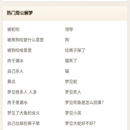
热门周公解梦
被蛇咬
领导
被黑狗咬是什么意思
狗
被狗咬啥意思
拉裤子屎了
房子漏水
猫死了
自己杀人
猫
黄瓜
梦见蛇
梦见很多人 人多
梦见死人
房子里漏水
梦见死鱼是怎么回事？
梦见了大鱼的含义
梦见小孩
自己拉屎在裤子里
梦见大蛇好不好？