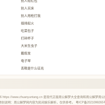
别人给红包
别人买床
别人用枪打我
插排起火
吃菜包子
打碎杯子
大米生虫子
戴假发
电子琴
丢鞋是什么征兆
26 https://www.zhuanyuntang.cn 是现代正版
周公解梦大全查询
和
周公解梦
周公
特别说明：周公解梦网内容为民间娱乐解析，仅供参考。
粤ICP备2021099265