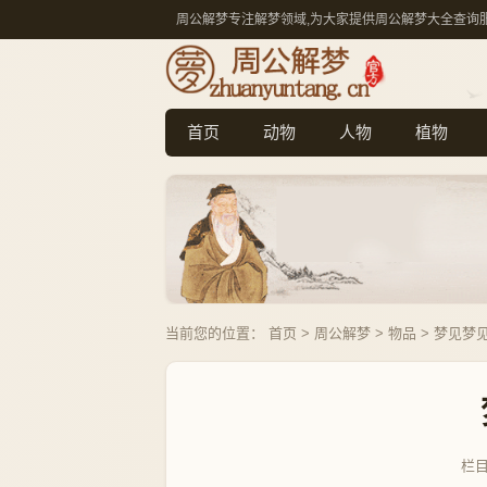
周公解梦专注解梦领域,为大家提供周公解梦大全查询
首页
动物
人物
植物
当前您的位置：
首页
>
周公解梦
>
物品
> 梦见梦
栏