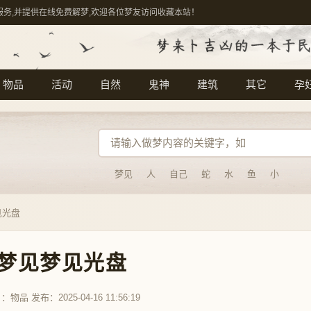
服务,并提供在线免费解梦,欢迎各位梦友访问收藏本站！
物品
活动
自然
鬼神
建筑
其它
孕
梦见
人
自己
蛇
水
鱼
小
见光盘
梦见梦见光盘
目：
物品
发布：2025-04-16 11:56:19