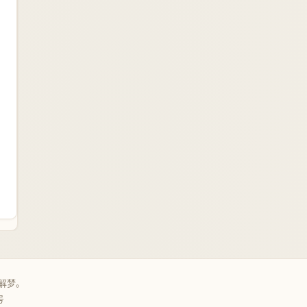
解梦。
号