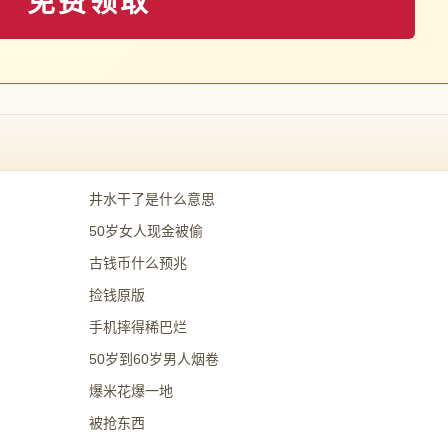
免费领取
井水干了是什么意思
50岁女人现金被偷
古钱币什么预兆
捡钱原版
手机摔得稀巴烂
50岁到60岁男人烟卷
爆米花爆一地
被抢东西