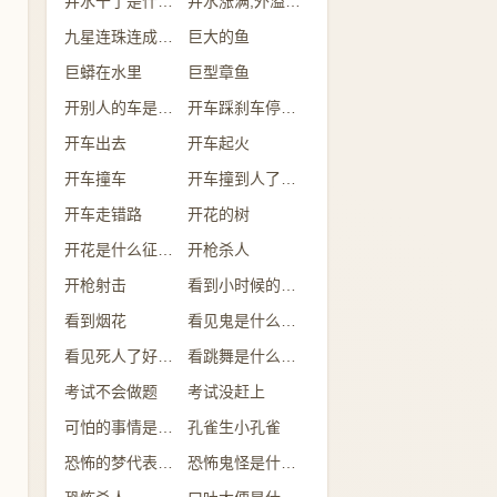
井水干了是什么意思
井水涨满,外溢是什么意思
九星连珠连成一线
巨大的鱼
巨蟒在水里
巨型章鱼
开别人的车是什么意思
开车踩刹车停不下来
开车出去
开车起火
开车撞车
开车撞到人了有什么兆头
开车走错路
开花的树
开花是什么征兆 女性
开枪杀人
开枪射击
看到小时候的自己
看到烟花
看见鬼是什么征兆 女性
看见死人了好不好
看跳舞是什么预兆
考试不会做题
考试没赶上
可怕的事情是什么意思
孔雀生小孔雀
恐怖的梦代表什么
恐怖鬼怪是什么预兆