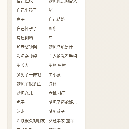
自己拉屎
梦见抓蛇的含义
自己生孩子
猪
房子
自己结婚
自己怀孕了
厕所
房屋倒塌
车
和老婆吵架
梦见乌龟是什么意思？
和母亲吵架
有人给我看手相
狗咬人
狗熊 黑熊
梦见了一群蛇是怎么回事？
生小孩
梦见了很多鱼意味着什么？
身体
梦见女儿
老鼠 耗子
兔子
梦见了蟒蛇好不好？
河水
梦见孩子
断联很久的朋友
交通事故 撞车