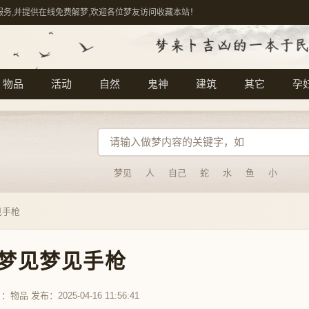
服务,并提供在线免费解梦,欢迎各位梦友访问收藏本站！
物品
活动
自然
鬼神
建筑
其它
孕
梦见
人
自己
蛇
水
鱼
小
见手枪
梦见梦见手枪
目：
物品
发布：2025-04-16 11:56:41