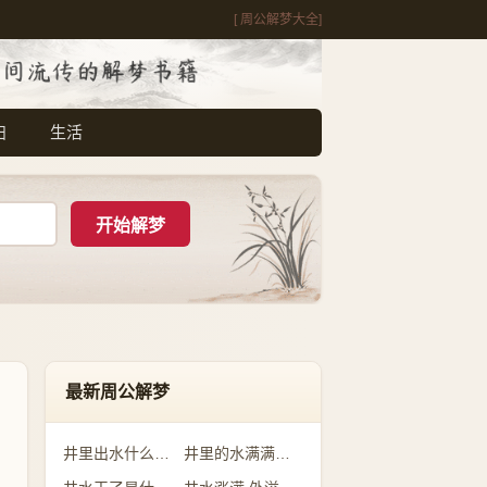
[ 周公解梦大全]
妇
生活
最新周公解梦
井里出水什么预兆
井里的水满满的是什么意思