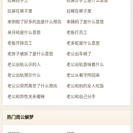
拉屎拉手上
拉屎弄手上是什么意思
拉屎在裤子里
拉稀在裤子里
来例假了好多的血是什么预兆
来姨妈了是什么意思
来月经是什么意思
老板打员工
老板开除员工
老多蛇是什么意思
老房子被拆了是什么意思
老公出车祸了
老公出轨认识的人
老公出轨意味着什么
老公出轨预示什么
老公从看守所回来
老公公突然离世了什么预兆
老公和别的女人吃饭
老公和异性关系暧昧
老公和自己分手
热门周公解梦