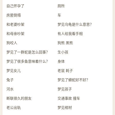
自己怀孕了
厕所
房屋倒塌
车
和老婆吵架
梦见乌龟是什么意思？
和母亲吵架
有人给我看手相
狗咬人
狗熊 黑熊
梦见了一群蛇是怎么回事？
生小孩
梦见了很多鱼意味着什么？
身体
梦见女儿
老鼠 耗子
兔子
梦见了蟒蛇好不好？
河水
梦见孩子
断联很久的朋友
交通事故 撞车
老公出轨
梦见棺材