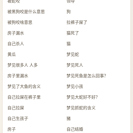
被蛇咬
领导
被黑狗咬是什么意思
狗
被狗咬啥意思
拉裤子屎了
房子漏水
猫死了
自己杀人
猫
黄瓜
梦见蛇
梦见很多人 人多
梦见死人
房子里漏水
梦见死鱼是怎么回事？
梦见了大鱼的含义
梦见小孩
自己拉屎在裤子里
梦见大蛇好不好？
自己拉屎
梦见抓蛇的含义
自己生孩子
猪
房子
自己结婚