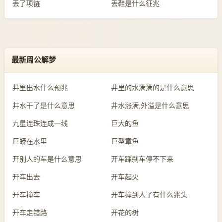
丢了项链
丢鞋是什么征兆
最新周公解梦
井里出水什么预兆
井里的水满满的是什么意思
井水干了是什么意思
井水涨满,外溢是什么意思
九星连珠连成一线
巨大的鱼
巨蟒在水里
巨型章鱼
开别人的车是什么意思
开车踩刹车停不下来
开车出去
开车起火
开车撞车
开车撞到人了有什么兆头
开车走错路
开花的树