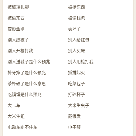
被玻璃扎脚
被抢东西
被偷东西
被偷钱包
变形金刚
表坏了
别人缝被子
别人给红包
别人开枪打我
别人买床
别人送鞋子是什么预兆
别人用枪打我
补牙掉了是什么预兆
插排起火
茶杯破了是什么意思
吃菜包子
吃馍馍是什么预兆
打碎杯子
大卡车
大米生虫子
大米生蛆
戴假发
电动车刹不住车
电子琴