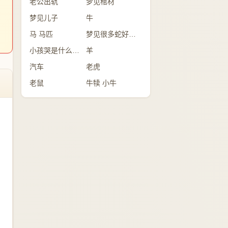
老公出轨
梦见棺材
梦见儿子
牛
马 马匹
梦见很多蛇好不好？
小孩哭是什么意思
羊
汽车
老虎
老鼠
牛犊 小牛