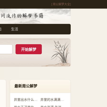
[ 周公解梦大全]
妇
生活
最新周公解梦
井里出水什么预兆
井里的水满满的是什么意思