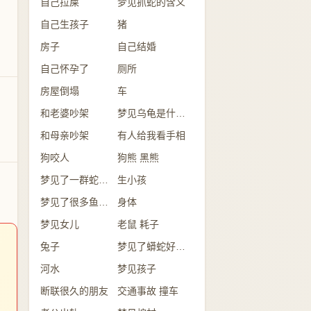
自己拉屎
梦见抓蛇的含义
自己生孩子
猪
房子
自己结婚
自己怀孕了
厕所
房屋倒塌
车
和老婆吵架
梦见乌龟是什么意思？
和母亲吵架
有人给我看手相
狗咬人
狗熊 黑熊
梦见了一群蛇是怎么回事？
生小孩
梦见了很多鱼意味着什么？
身体
梦见女儿
老鼠 耗子
兔子
梦见了蟒蛇好不好？
河水
梦见孩子
断联很久的朋友
交通事故 撞车