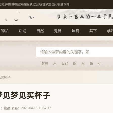
服务,并提供在线免费解梦,欢迎各位梦友访问收藏本站！
物品
活动
自然
鬼神
建筑
其它
孕
梦见
人
自己
蛇
水
鱼
小
见买杯子
梦见梦见买杯子
目：
物品
发布：2025-04-16 11:57:17