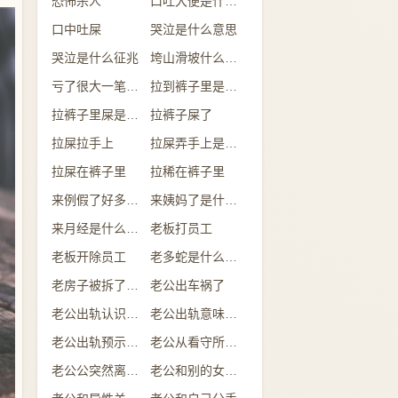
恐怖杀人
口吐大便是什么意思
口中吐屎
哭泣是什么意思
哭泣是什么征兆
垮山滑坡什么意思
亏了很大一笔钱是什么意思
拉到裤子里是什么情况
拉裤子里屎是什么预兆
拉裤子屎了
拉屎拉手上
拉屎弄手上是什么意思
拉屎在裤子里
拉稀在裤子里
来例假了好多的血是什么预兆
来姨妈了是什么意思
来月经是什么意思
老板打员工
老板开除员工
老多蛇是什么意思
老房子被拆了是什么意思
老公出车祸了
老公出轨认识的人
老公出轨意味着什么
老公出轨预示什么
老公从看守所回来
老公公突然离世了什么预兆
老公和别的女人吃饭