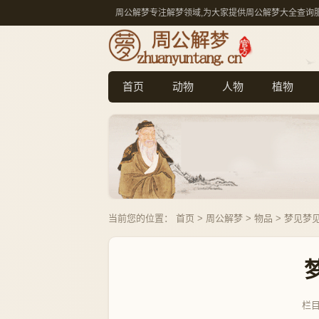
周公解梦专注解梦领域,为大家提供周公解梦大全查询
首页
动物
人物
植物
当前您的位置：
首页
>
周公解梦
>
物品
> 梦见梦
栏