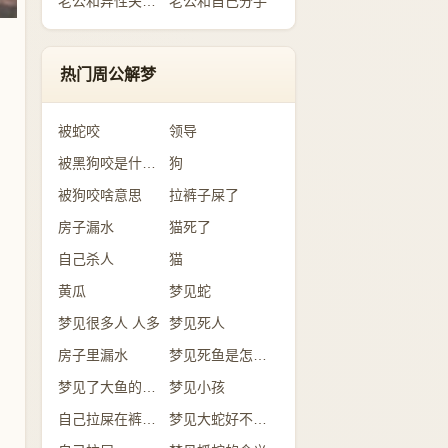
老公和异性关系暧昧
老公和自己分手
热门周公解梦
被蛇咬
领导
被黑狗咬是什么意思
狗
被狗咬啥意思
拉裤子屎了
房子漏水
猫死了
自己杀人
猫
黄瓜
梦见蛇
梦见很多人 人多
梦见死人
房子里漏水
梦见死鱼是怎么回事？
梦见了大鱼的含义
梦见小孩
自己拉屎在裤子里
梦见大蛇好不好？