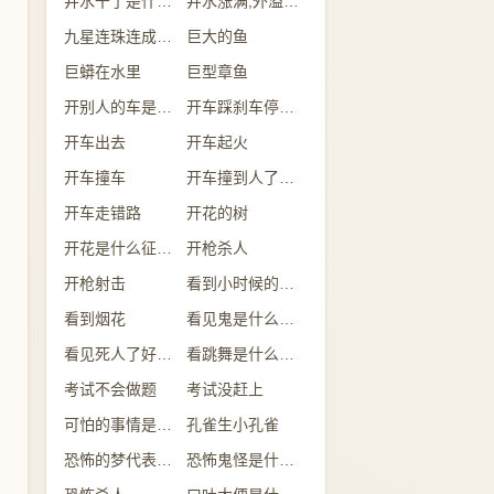
井水干了是什么意思
井水涨满,外溢是什么意思
九星连珠连成一线
巨大的鱼
巨蟒在水里
巨型章鱼
开别人的车是什么意思
开车踩刹车停不下来
开车出去
开车起火
开车撞车
开车撞到人了有什么兆头
开车走错路
开花的树
开花是什么征兆 女性
开枪杀人
开枪射击
看到小时候的自己
看到烟花
看见鬼是什么征兆 女性
看见死人了好不好
看跳舞是什么预兆
考试不会做题
考试没赶上
可怕的事情是什么意思
孔雀生小孔雀
恐怖的梦代表什么
恐怖鬼怪是什么预兆