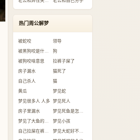
老公和异性关系暧昧
老公和自己分手
热门周公解梦
被蛇咬
领导
被黑狗咬是什么意思
狗
被狗咬啥意思
拉裤子屎了
房子漏水
猫死了
自己杀人
猫
黄瓜
梦见蛇
梦见很多人 人多
梦见死人
房子里漏水
梦见死鱼是怎么回事？
梦见了大鱼的含义
梦见小孩
自己拉屎在裤子里
梦见大蛇好不好？