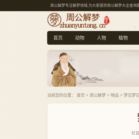
周公解梦专注解梦领域,为大家提供周公解梦大全查询
首页
动物
人物
植物
当前您的位置：
首页
>
周公解梦
>
物品
> 梦见梦
栏