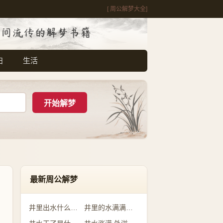
[ 周公解梦大全]
妇
生活
最新周公解梦
井里出水什么预兆
井里的水满满的是什么意思