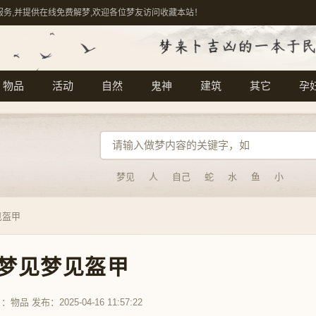
服务,并提供在线免费解梦,欢迎各位梦友访问收藏本站！
物品
活动
自然
鬼神
建筑
其它
孕
梦见
人
自己
蛇
水
鱼
小
见盔甲
梦见梦见盔甲
目：
物品
发布：2025-04-16 11:57:22