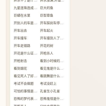
井水干了是什么意思
井水涨满,外溢是什么意思
九星连珠连成一线
巨大的鱼
巨蟒在水里
巨型章鱼
开别人的车是什么意思
开车踩刹车停不下来
开车出去
开车起火
开车撞车
开车撞到人了有什么兆头
开车走错路
开花的树
开花是什么征兆 女性
开枪杀人
开枪射击
看到小时候的自己
看到烟花
看见鬼是什么征兆 女性
看见死人了好不好
看跳舞是什么预兆
考试不会做题
考试没赶上
可怕的事情是什么意思
孔雀生小孔雀
恐怖的梦代表什么
恐怖鬼怪是什么预兆