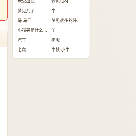
老公出轨
梦见棺材
梦见儿子
牛
马 马匹
梦见很多蛇好不好？
小孩哭是什么意思
羊
汽车
老虎
老鼠
牛犊 小牛