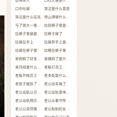
恐怖杀人
口吐大便是什么意思
口中吐屎
哭泣是什么意思
哭泣是什么征兆
垮山滑坡什么意思
亏了很大一笔钱是什么意思
拉到裤子里是什么情况
拉裤子里屎是什么预兆
拉裤子屎了
拉屎拉手上
拉屎弄手上是什么意思
拉屎在裤子里
拉稀在裤子里
来例假了好多的血是什么预兆
来姨妈了是什么意思
来月经是什么意思
老板打员工
老板开除员工
老多蛇是什么意思
老房子被拆了是什么意思
老公出车祸了
老公出轨认识的人
老公出轨意味着什么
老公出轨预示什么
老公从看守所回来
老公公突然离世了什么预兆
老公和别的女人吃饭