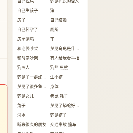
自己拉屎
梦见抓蛇的含义
自己生孩子
猪
房子
自己结婚
自己怀孕了
厕所
房屋倒塌
车
和老婆吵架
梦见乌龟是什么意思？
和母亲吵架
有人给我看手相
狗咬人
狗熊 黑熊
梦见了一群蛇是怎么回事？
生小孩
梦见了很多鱼意味着什么？
身体
梦见女儿
老鼠 耗子
兔子
梦见了蟒蛇好不好？
河水
梦见孩子
断联很久的朋友
交通事故 撞车