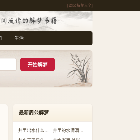
[ 周公解梦大全]
妇
生活
最新周公解梦
井里出水什么预兆
井里的水满满的是什么意思