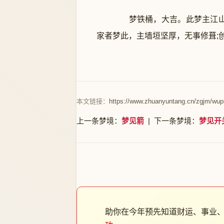
梦铁桶，大吉。此梦主江山一
家者梦此，主墙垣坚厚，无事修葺;
本文链接：
https://www.zhuanyuntang.cn/zgjm/wup
上一条梦境：
梦见箭
| 下一条梦境：
梦见开
助你在今年预先知道财运、事业