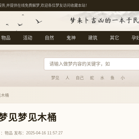
服务,并提供在线免费解梦,欢迎各位梦友访问收藏本站！
物品
活动
自然
鬼神
建筑
其它
孕
梦见
人
自己
蛇
水
鱼
小
见木桶
梦见梦见木桶
目：
物品
发布：2025-04-16 11:57:27