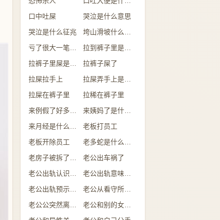
恐怖杀人
口吐大便是什么意思
口中吐屎
哭泣是什么意思
哭泣是什么征兆
垮山滑坡什么意思
亏了很大一笔钱是什么意思
拉到裤子里是什么情况
拉裤子里屎是什么预兆
拉裤子屎了
拉屎拉手上
拉屎弄手上是什么意思
拉屎在裤子里
拉稀在裤子里
来例假了好多的血是什么预兆
来姨妈了是什么意思
来月经是什么意思
老板打员工
老板开除员工
老多蛇是什么意思
老房子被拆了是什么意思
老公出车祸了
老公出轨认识的人
老公出轨意味着什么
老公出轨预示什么
老公从看守所回来
老公公突然离世了什么预兆
老公和别的女人吃饭