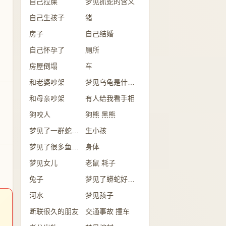
自己拉屎
梦见抓蛇的含义
自己生孩子
猪
房子
自己结婚
自己怀孕了
厕所
房屋倒塌
车
和老婆吵架
梦见乌龟是什么意思？
和母亲吵架
有人给我看手相
狗咬人
狗熊 黑熊
梦见了一群蛇是怎么回事？
生小孩
梦见了很多鱼意味着什么？
身体
梦见女儿
老鼠 耗子
兔子
梦见了蟒蛇好不好？
河水
梦见孩子
断联很久的朋友
交通事故 撞车