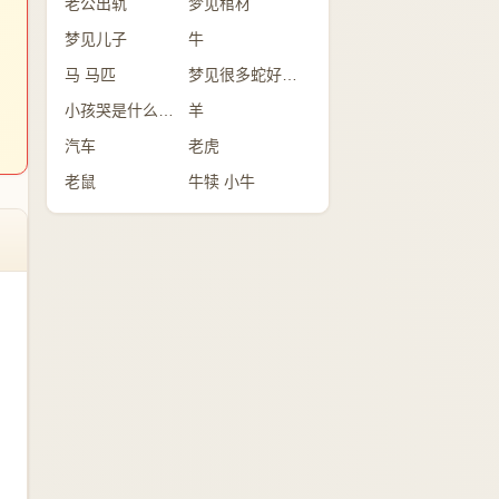
老公出轨
梦见棺材
梦见儿子
牛
马 马匹
梦见很多蛇好不好？
小孩哭是什么意思
羊
汽车
老虎
老鼠
牛犊 小牛