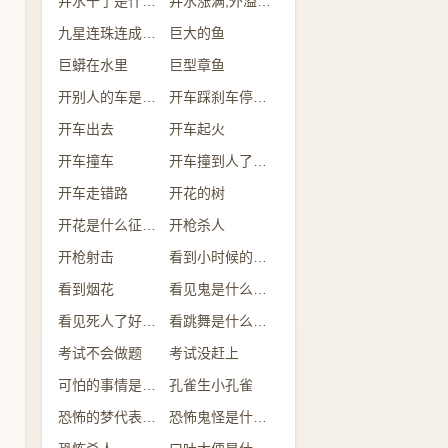
井水干了是什么意思
井水涨满,外溢是什么意思
九星连珠连成一线
巨大的鱼
巨蟒在水里
巨型章鱼
开别人的车是什么意思
开车踩刹车停不下来
开车出去
开车起火
开车撞车
开车撞到人了有什么兆头
开车走错路
开花的树
开花是什么征兆 女性
开枪杀人
开枪射击
看到小时候的自己
看到烟花
看见鬼是什么征兆 女性
看见死人了好不好
看跳舞是什么预兆
考试不会做题
考试没赶上
可怕的事情是什么意思
孔雀生小孔雀
恐怖的梦代表什么
恐怖鬼怪是什么预兆