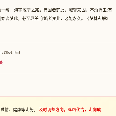
统，海宇咸宁之兆。有国者梦此，城郭完固，不烦捍卫;有
创始者梦此，必至尽美;守城者梦此，必能永久。《梦林玄解》
in/13551.html
关
、爱情、健康等走势。
及时调整方向，逢凶化吉，走向成