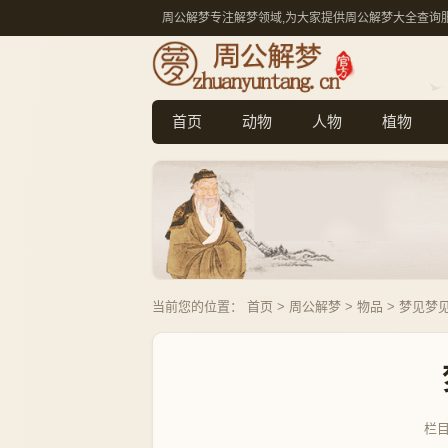
周公解梦专注解梦领域,为大家提供周公解梦大全查询
首页
动物
人物
植物
当前您的位置：
首页
>
周公解梦
>
物品
> 梦见梦
栏