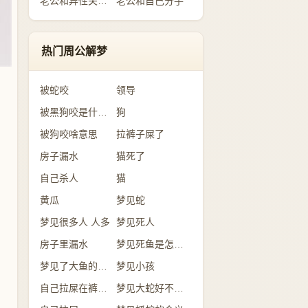
老公和异性关系暧昧
老公和自己分手
热门周公解梦
被蛇咬
领导
被黑狗咬是什么意思
狗
被狗咬啥意思
拉裤子屎了
房子漏水
猫死了
自己杀人
猫
黄瓜
梦见蛇
梦见很多人 人多
梦见死人
房子里漏水
梦见死鱼是怎么回事？
梦见了大鱼的含义
梦见小孩
自己拉屎在裤子里
梦见大蛇好不好？