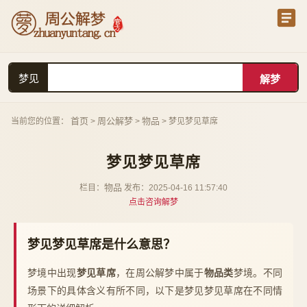
梦见
首页
周公解梦
物品
当前您的位置：
>
>
> 梦见梦见草席
梦见梦见草席
物品
栏目：
发布：2025-04-16 11:57:40
点击咨询解梦
梦见梦见草席是什么意思？
梦境中出现
梦见草席
，在周公解梦中属于
物品类
梦境。不同
场景下的具体含义有所不同，以下是梦见梦见草席在不同情