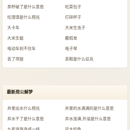
茶杯破了是什么意思
吃菜包子
吃馍馍是什么预兆
打碎杯子
大卡车
大米生虫子
大米生蛆
戴假发
电动车刹不住车
电子琴
丢了项链
丢鞋是什么征兆
最新周公解梦
井里出水什么预兆
井里的水满满的是什么意思
井水干了是什么意思
井水涨满,外溢是什么意思
九星连珠连成一线
巨大的鱼