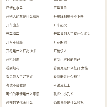
巨蟒在水里
巨型章鱼
开别人的车是什么意思
开车踩刹车停不下来
开车出去
开车起火
开车撞车
开车撞到人了有什么兆头
开车走错路
开花的树
开花是什么征兆 女性
开枪杀人
开枪射击
看到小时候的自己
看到烟花
看见鬼是什么征兆 女性
看见死人了好不好
看跳舞是什么预兆
考试不会做题
考试没赶上
可怕的事情是什么意思
孔雀生小孔雀
恐怖的梦代表什么
恐怖鬼怪是什么预兆