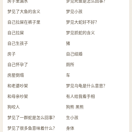
房子里漏水
梦见死鱼是怎么回事？
梦见了大鱼的含义
梦见小孩
自己拉屎在裤子里
梦见大蛇好不好？
自己拉屎
梦见抓蛇的含义
自己生孩子
猪
房子
自己结婚
自己怀孕了
厕所
房屋倒塌
车
和老婆吵架
梦见乌龟是什么意思？
和母亲吵架
有人给我看手相
狗咬人
狗熊 黑熊
梦见了一群蛇是怎么回事？
生小孩
梦见了很多鱼意味着什么？
身体