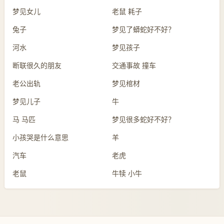
梦见女儿
老鼠 耗子
兔子
梦见了蟒蛇好不好？
河水
梦见孩子
断联很久的朋友
交通事故 撞车
老公出轨
梦见棺材
梦见儿子
牛
马 马匹
梦见很多蛇好不好？
小孩哭是什么意思
羊
汽车
老虎
老鼠
牛犊 小牛