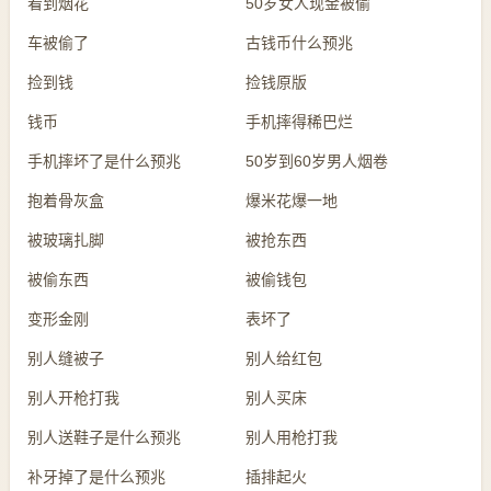
看到烟花
50岁女人现金被偷
车被偷了
古钱币什么预兆
捡到钱
捡钱原版
钱币
手机摔得稀巴烂
手机摔坏了是什么预兆
50岁到60岁男人烟卷
抱着骨灰盒
爆米花爆一地
被玻璃扎脚
被抢东西
被偷东西
被偷钱包
变形金刚
表坏了
别人缝被子
别人给红包
别人开枪打我
别人买床
别人送鞋子是什么预兆
别人用枪打我
补牙掉了是什么预兆
插排起火