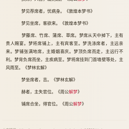
梦见荐席者，忧病身。《敦煌本梦书》
梦见坐席，客欲来。《敦煌本梦书》
梦藤席、竹席、蒲席、草席。梦席从天中掉下，主有
贵人赐宴。梦将席铺上，主有宾客至。梦洗涤席者，主远亲
来。梦铺张满地席，主婚姻喜庆。梦顶负席而走，主远行不
利。梦背负席而坐，主疾病至。梦将席挂到门首墙壁等处，主
风雨至。《梦林玄解》
梦坐席者，吉。《梦林玄解》
赫者，主失官位。《周公
解梦
》
铺席合坐，得官位。《周公
解梦
》