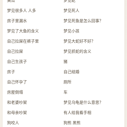
黄瓜
梦见蛇
梦见很多人 人多
梦见死人
房子里漏水
梦见死鱼是怎么回事？
梦见了大鱼的含义
梦见小孩
自己拉屎在裤子里
梦见大蛇好不好？
自己拉屎
梦见抓蛇的含义
自己生孩子
猪
房子
自己结婚
自己怀孕了
厕所
房屋倒塌
车
和老婆吵架
梦见乌龟是什么意思？
和母亲吵架
有人给我看手相
狗咬人
狗熊 黑熊