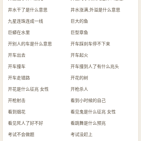
井水干了是什么意思
井水涨满,外溢是什么意思
九星连珠连成一线
巨大的鱼
巨蟒在水里
巨型章鱼
开别人的车是什么意思
开车踩刹车停不下来
开车出去
开车起火
开车撞车
开车撞到人了有什么兆头
开车走错路
开花的树
开花是什么征兆 女性
开枪杀人
开枪射击
看到小时候的自己
看到烟花
看见鬼是什么征兆 女性
看见死人了好不好
看跳舞是什么预兆
考试不会做题
考试没赶上