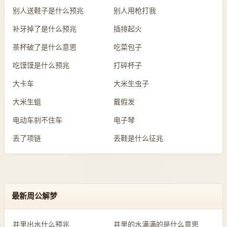
别人送鞋子是什么预兆
别人用枪打我
补牙掉了是什么预兆
插排起火
茶杯破了是什么意思
吃菜包子
吃馍馍是什么预兆
打碎杯子
大卡车
大米生虫子
大米生蛆
戴假发
电动车刹不住车
电子琴
丢了项链
丢鞋是什么征兆
最新周公解梦
井里出水什么预兆
井里的水满满的是什么意思