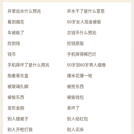
井里出水什么预兆
井水干了是什么意思
看到烟花
50岁女人现金被偷
车被偷了
古钱币什么预兆
捡到钱
捡钱原版
钱币
手机摔得稀巴烂
手机摔坏了是什么预兆
50岁到60岁男人烟卷
抱着骨灰盒
爆米花爆一地
被玻璃扎脚
被抢东西
被偷东西
被偷钱包
变形金刚
表坏了
别人缝被子
别人给红包
别人开枪打我
别人买床