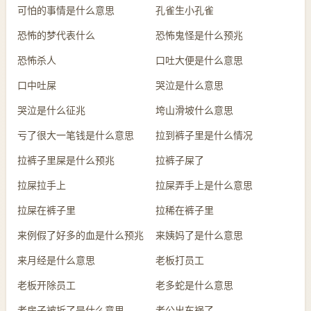
可怕的事情是什么意思
孔雀生小孔雀
恐怖的梦代表什么
恐怖鬼怪是什么预兆
恐怖杀人
口吐大便是什么意思
口中吐屎
哭泣是什么意思
哭泣是什么征兆
垮山滑坡什么意思
亏了很大一笔钱是什么意思
拉到裤子里是什么情况
拉裤子里屎是什么预兆
拉裤子屎了
拉屎拉手上
拉屎弄手上是什么意思
拉屎在裤子里
拉稀在裤子里
来例假了好多的血是什么预兆
来姨妈了是什么意思
来月经是什么意思
老板打员工
老板开除员工
老多蛇是什么意思
老房子被拆了是什么意思
老公出车祸了