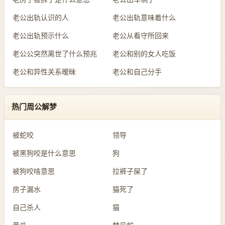
老公出轨认识的人
老公出轨意味着什么
老公出轨预示什么
老公从看守所回来
老公公突然离世了什么预兆
老公和别的女人吃饭
老公和异性关系暧昧
老公和自己分手
热门周公解梦
被蛇咬
领导
被黑狗咬是什么意思
狗
被狗咬啥意思
拉裤子屎了
房子漏水
猫死了
自己杀人
猫