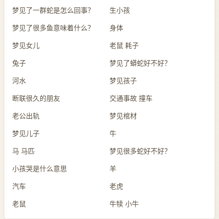
梦见了一群蛇是怎么回事？
生小孩
梦见了很多鱼意味着什么？
身体
梦见女儿
老鼠 耗子
兔子
梦见了蟒蛇好不好？
河水
梦见孩子
断联很久的朋友
交通事故 撞车
老公出轨
梦见棺材
梦见儿子
牛
马 马匹
梦见很多蛇好不好？
小孩哭是什么意思
羊
汽车
老虎
老鼠
牛犊 小牛