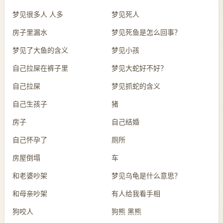
梦见很多人 人多
梦见死人
房子里漏水
梦见死鱼是怎么回事？
梦见了大鱼的含义
梦见小孩
自己拉屎在裤子里
梦见大蛇好不好？
自己拉屎
梦见抓蛇的含义
自己生孩子
猪
房子
自己结婚
自己怀孕了
厕所
房屋倒塌
车
和老婆吵架
梦见乌龟是什么意思？
和母亲吵架
有人给我看手相
狗咬人
狗熊 黑熊