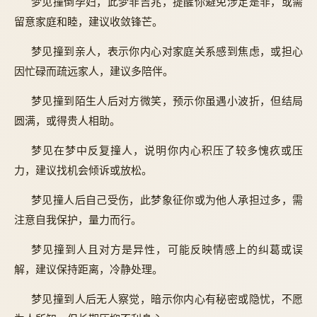
梦见撞倒孕妇，此梦非吉兆，提醒你避免涉足是非，或需
留意家庭和睦，建议收敛锋芒。
梦见撞到亲人，表示你内心对家庭关系感到焦虑，或担心
因忙碌而疏远家人，建议多陪伴。
梦见撞到陌生人后对方微笑，预示你虽遇小波折，但结局
圆满，或得贵人相助。
梦见在梦中反复撞人，说明你内心积压了较多愧疚或压
力，建议找机会倾诉或放松。
梦见撞人后自己受伤，此梦象征你或为他人承担过多，需
注意自我保护，量力而行。
梦见撞到人且对方是异性，可能反映情感上的纠葛或误
解，建议保持距离，冷静处理。
梦见撞到人后无人察觉，暗示你内心有秘密或隐忧，不愿