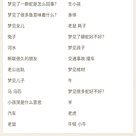
梦见了一群蛇是怎么回事？
生小孩
梦见了很多鱼意味着什么？
身体
梦见女儿
老鼠 耗子
兔子
梦见了蟒蛇好不好？
河水
梦见孩子
断联很久的朋友
交通事故 撞车
老公出轨
梦见棺材
梦见儿子
牛
马 马匹
梦见很多蛇好不好？
小孩哭是什么意思
羊
汽车
老虎
老鼠
牛犊 小牛