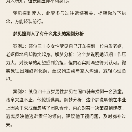
为人所知，但长期压抑不利身心。
梦见撞到死人，此梦多与过往遗憾有关，提醒你放下执
念，方能轻装前行。
梦见撞到人了有什么兆头的案例分析
案例1：某位三十岁女性梦见自己开车撞到一位白发老妪，
老妪倒地后却微笑起身。解梦分析：这个梦说明她近期工作压
力大，对长辈的期望感到负担，但内心实则渴望得到认可。微
笑象征困难终将化解，建议她主动与家人沟通，减轻心理负
担。
案例2：某位四十五岁男性梦见在闹市骑车撞倒一名孩童，
孩童哭泣不止，他惊慌逃离。解梦分析：这个梦说明他在事业
上因急于求成而忽略了团队合作，内心对某一决策感到愧疚。
逃离反映他逃避责任的倾向，建议他正视问题，及时弥补过
失。