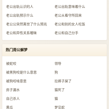
老公出轨认识的人
老公出轨意味着什么
老公出轨预示什么
老公从看守所回来
老公公突然离世了什么预兆
老公和别的女人吃饭
老公和异性关系暧昧
老公和自己分手
热门周公解梦
被蛇咬
领导
被黑狗咬是什么意思
狗
被狗咬啥意思
拉裤子屎了
房子漏水
猫死了
自己杀人
猫
黄瓜
梦见蛇