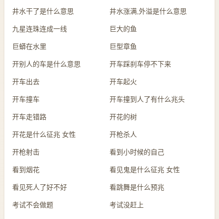
井水干了是什么意思
井水涨满,外溢是什么意思
九星连珠连成一线
巨大的鱼
巨蟒在水里
巨型章鱼
开别人的车是什么意思
开车踩刹车停不下来
开车出去
开车起火
开车撞车
开车撞到人了有什么兆头
开车走错路
开花的树
开花是什么征兆 女性
开枪杀人
开枪射击
看到小时候的自己
看到烟花
看见鬼是什么征兆 女性
看见死人了好不好
看跳舞是什么预兆
考试不会做题
考试没赶上