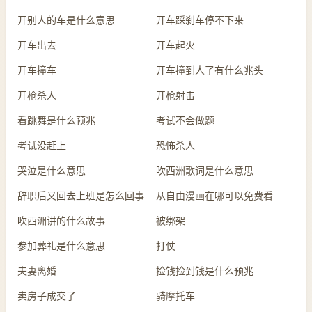
开别人的车是什么意思
开车踩刹车停不下来
开车出去
开车起火
开车撞车
开车撞到人了有什么兆头
开枪杀人
开枪射击
看跳舞是什么预兆
考试不会做题
考试没赶上
恐怖杀人
哭泣是什么意思
吹西洲歌词是什么意思
辞职后又回去上班是怎么回事
从自由漫画在哪可以免费看
吹西洲讲的什么故事
被绑架
参加葬礼是什么意思
打仗
夫妻离婚
捡钱捡到钱是什么预兆
卖房子成交了
骑摩托车