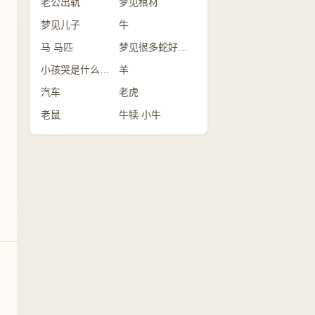
老公出轨
梦见棺材
梦见儿子
牛
马 马匹
梦见很多蛇好不好？
小孩哭是什么意思
羊
汽车
老虎
老鼠
牛犊 小牛