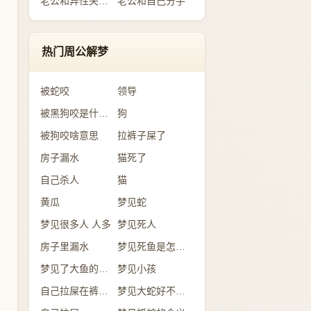
老公和异性关系暧昧
老公和自己分手
热门周公解梦
被蛇咬
领导
被黑狗咬是什么意思
狗
被狗咬啥意思
拉裤子屎了
房子漏水
猫死了
自己杀人
猫
黄瓜
梦见蛇
梦见很多人 人多
梦见死人
房子里漏水
梦见死鱼是怎么回事？
梦见了大鱼的含义
梦见小孩
自己拉屎在裤子里
梦见大蛇好不好？