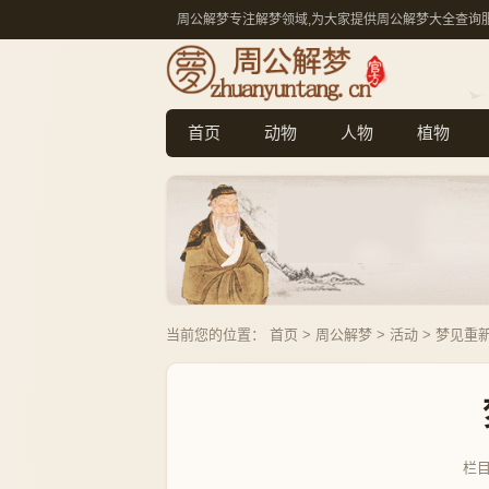
周公解梦专注解梦领域,为大家提供周公解梦大全查询
首页
动物
人物
植物
当前您的位置：
首页
>
周公解梦
>
活动
> 梦见重
栏