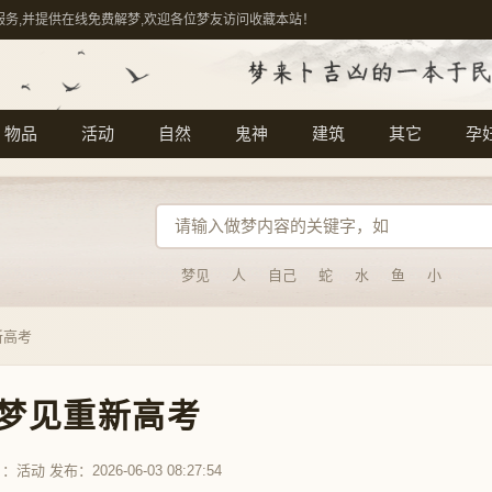
服务,并提供在线免费解梦,欢迎各位梦友访问收藏本站！
物品
活动
自然
鬼神
建筑
其它
孕
梦见
人
自己
蛇
水
鱼
小
新高考
梦见重新高考
目：
活动
发布：2026-06-03 08:27:54