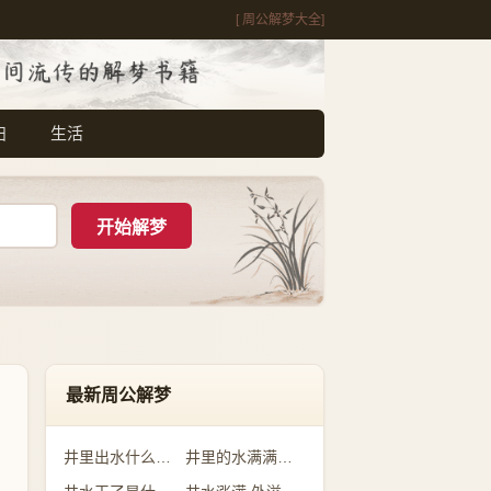
[ 周公解梦大全]
妇
生活
最新周公解梦
井里出水什么预兆
井里的水满满的是什么意思