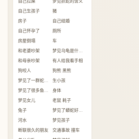
自己拉屎
梦见抓蛇的含义
自己生孩子
猪
房子
自己结婚
自己怀孕了
厕所
房屋倒塌
车
和老婆吵架
梦见乌龟是什么意思？
和母亲吵架
有人给我看手相
狗咬人
狗熊 黑熊
梦见了一群蛇是怎么回事？
生小孩
梦见了很多鱼意味着什么？
身体
梦见女儿
老鼠 耗子
兔子
梦见了蟒蛇好不好？
河水
梦见孩子
断联很久的朋友
交通事故 撞车