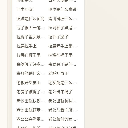
恐怖杀人
口吐大便是什么意思
口中吐屎
哭泣是什么意思
哭泣是什么征兆
垮山滑坡什么意思
亏了很大一笔钱是什么意思
拉到裤子里是什么情况
拉裤子里屎是什么预兆
拉裤子屎了
拉屎拉手上
拉屎弄手上是什么意思
拉屎在裤子里
拉稀在裤子里
来例假了好多的血是什么预兆
来姨妈了是什么意思
来月经是什么意思
老板打员工
老板开除员工
老多蛇是什么意思
老房子被拆了是什么意思
老公出车祸了
老公出轨认识的人
老公出轨意味着什么
老公出轨预示什么
老公从看守所回来
老公公突然离世了什么预兆
老公和别的女人吃饭