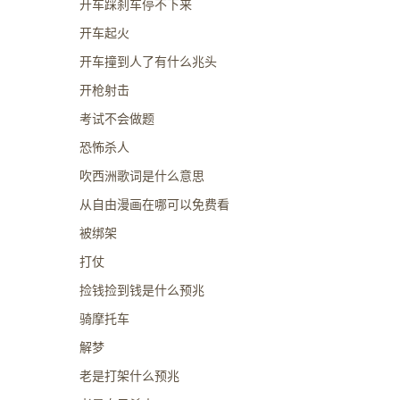
开车踩刹车停不下来
开车起火
开车撞到人了有什么兆头
开枪射击
考试不会做题
恐怖杀人
吹西洲歌词是什么意思
从自由漫画在哪可以免费看
被绑架
打仗
捡钱捡到钱是什么预兆
骑摩托车
解梦
老是打架什么预兆