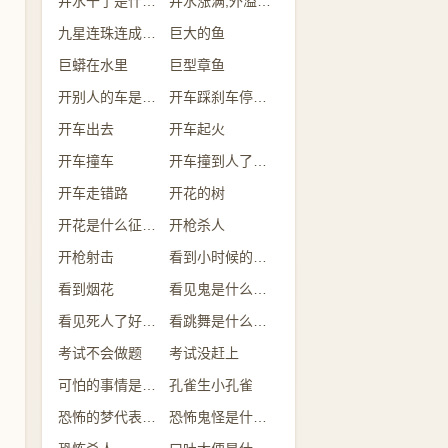
井水干了是什么意思
井水涨满,外溢是什么意思
九星连珠连成一线
巨大的鱼
巨蟒在水里
巨型章鱼
开别人的车是什么意思
开车踩刹车停不下来
开车出去
开车起火
开车撞车
开车撞到人了有什么兆头
开车走错路
开花的树
开花是什么征兆 女性
开枪杀人
开枪射击
看到小时候的自己
看到烟花
看见鬼是什么征兆 女性
看见死人了好不好
看跳舞是什么预兆
考试不会做题
考试没赶上
可怕的事情是什么意思
孔雀生小孔雀
恐怖的梦代表什么
恐怖鬼怪是什么预兆