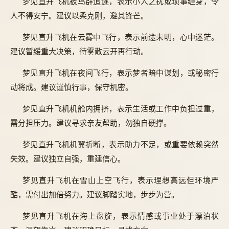
梦见直升飞机被鸟群追逐，表示小人之扰或琐事缠身，令
人不得安宁。建议以柔克刚，避其锋芒。
梦见直升飞机在云雾中飞行，表示前途未明，心中迷茫。
建议暂缓重大决策，待雾散云开再行动。
梦见直升飞机在夜间飞行，表示梦者暗中谋划，或秘密行
动将成。建议谨慎行事，保守机密。
梦见直升飞机机舱内拥挤，表示生活或工作中负担过重，
需分担压力。建议寻求亲友帮助，勿独自硬撑。
梦见直升飞机机翼折断，表示助力不足，或重要依赖突然
失效。建议独立自强，重建信心。
梦见直升飞机在雪山上空飞行，表示理想高远但环境严
酷，需付出加倍努力。建议脚踏实地，步步为营。
梦见直升飞机在海上盘旋，表示情感或事业处于漂泊状