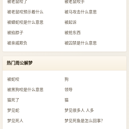
被老鼠咬了
被老鼠咬手
被老鼠咬预示着什么
被马攻击什么意思
被蟒蛇咬是什么意思
被起诉
被掐脖子
被抢东西
被亲戚欺负
被囚禁是什么意思
热门周公解梦
被蛇咬
狗
被黑狗咬是什么意思
领导
猫死了
猫
梦见蛇
梦见很多人 人多
梦见死人
梦见死鱼是怎么回事？