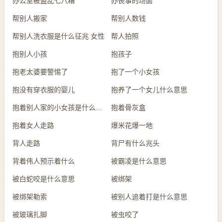
办公室被盗乱七八糟
办丧事的场面
帮别人搬家
帮别人数钱
帮别人洗衣服是什么征兆 女性
帮人拍照
抱别人小孩
抱孩子
抱老太婆要警惕了
抱了一个小女孩
抱没有穿衣服的婴儿
抱养了一个女儿什么意思
抱着别人家的小女孩是什么意思
抱着骨灰盒
抱着女人走路
爆米花爆一地
背人走路
背尸有什么兆头
背着伟人预示着什么
被霸凌是什么意思
被白蛇咬是什么意思
被绑架
被绑架勒索
被别人追着打是什么意思
被玻璃扎脚
被虫咬了