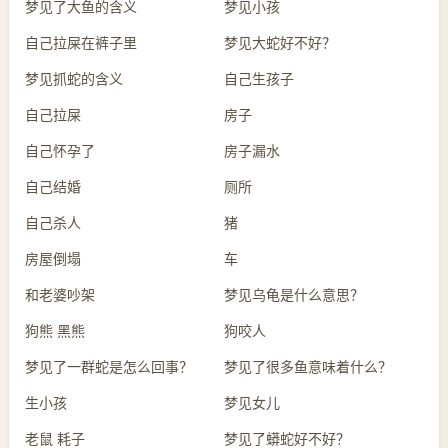
梦见了大鱼的含义
梦见小孩
自己拉屎在裤子里
梦见大蛇好不好？
梦见抓蛇的含义
自己生孩子
自己拉屎
房子
自己怀孕了
房子漏水
自己结婚
厕所
自己杀人
猪
房屋倒塌
车
和老婆吵架
梦见乌龟是什么意思？
狗熊 黑熊
狗咬人
梦见了一群蛇是怎么回事？
梦见了很多鱼意味着什么？
生小孩
梦见女儿
老鼠 耗子
梦见了蟒蛇好不好？