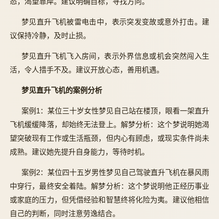
态，渴望靠岸。建议明确目标，寻找方向。
梦见直升飞机被雷电击中，表示突发变故或意外打击。建
议保持冷静，及时止损。
梦见直升飞机飞入房间，表示外界信息或机会突然闯入生
活，令人措手不及。建议开放心态，善用机遇。
梦见直升飞机的案例分析
案例1：某位三十岁女性梦见自己站在楼顶，眼看一架直升
飞机缓缓降落，却始终无法登上。解梦分析：这个梦说明她渴
望突破现有工作或生活瓶颈，但内心有顾虑，或现实条件尚未
成熟。建议她先提升自身能力，等待时机。
案例2：某位四十五岁男性梦见自己驾驶直升飞机在暴风雨
中穿行，最终安全着陆。解梦分析：这个梦说明他正经历事业
或家庭的压力，但凭借经验和智慧终将化险为夷。建议他相信
自己的判断，同时注意劳逸结合。