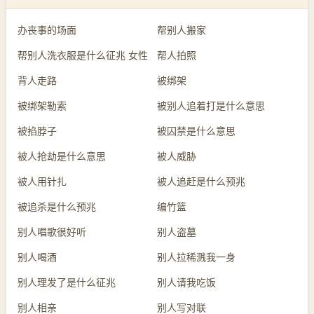
办丧事的场面
帮别人搬家
帮别人洗衣服是什么征兆 女性
帮人拍照
背人走路
被绑架
被绑架勒索
被别人追着打是什么意思
被掐脖子
被囚禁是什么意思
被人抢劫是什么意思
被人威胁
被人用针扎
被人追赶是什么预兆
被追杀是什么预兆
编竹篮
别人唱歌很好听
别人盗墓
别人喝酒
别人拉稀溅我一身
别人理发了是什么征兆
别人请我吃饭
别人相亲
别人写对联