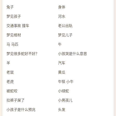
兔子
身体
梦见孩子
河水
交通事故 撞车
老公出轨
梦见棺材
梦见儿子
马 马匹
牛
梦见很多蛇好不好？
小孩哭是什么意思
羊
汽车
老鼠
黄瓜
老虎
牛犊 小牛
被蛇咬
小绿蛇
拉裤子屎了
小男孩儿
小孩子是什么预兆
头发