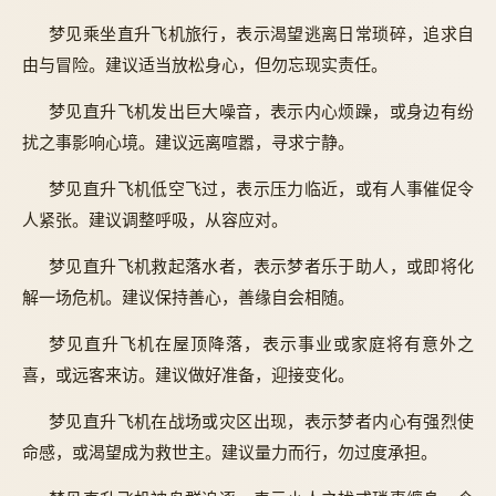
梦见乘坐直升飞机旅行，表示渴望逃离日常琐碎，追求自
由与冒险。建议适当放松身心，但勿忘现实责任。
梦见直升飞机发出巨大噪音，表示内心烦躁，或身边有纷
扰之事影响心境。建议远离喧嚣，寻求宁静。
梦见直升飞机低空飞过，表示压力临近，或有人事催促令
人紧张。建议调整呼吸，从容应对。
梦见直升飞机救起落水者，表示梦者乐于助人，或即将化
解一场危机。建议保持善心，善缘自会相随。
梦见直升飞机在屋顶降落，表示事业或家庭将有意外之
喜，或远客来访。建议做好准备，迎接变化。
梦见直升飞机在战场或灾区出现，表示梦者内心有强烈使
命感，或渴望成为救世主。建议量力而行，勿过度承担。