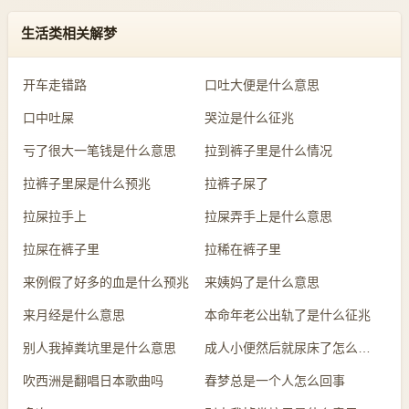
生活类相关解梦
开车走错路
口吐大便是什么意思
口中吐屎
哭泣是什么征兆
亏了很大一笔钱是什么意思
拉到裤子里是什么情况
拉裤子里屎是什么预兆
拉裤子屎了
拉屎拉手上
拉屎弄手上是什么意思
拉屎在裤子里
拉稀在裤子里
来例假了好多的血是什么预兆
来姨妈了是什么意思
来月经是什么意思
本命年老公出轨了是什么征兆
别人我掉粪坑里是什么意思
成人小便然后就尿床了怎么回事
吹西洲是翻唱日本歌曲吗
春梦总是一个人怎么回事