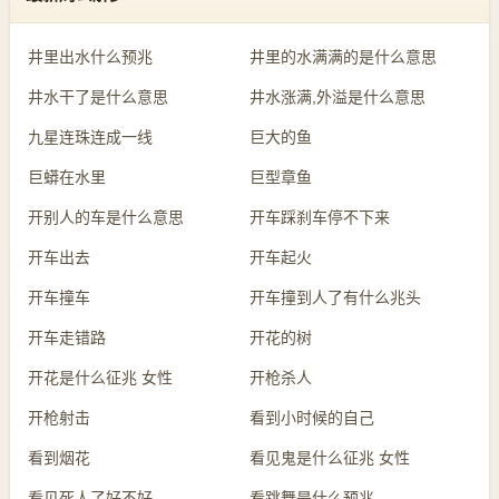
井里出水什么预兆
井里的水满满的是什么意思
井水干了是什么意思
井水涨满,外溢是什么意思
九星连珠连成一线
巨大的鱼
巨蟒在水里
巨型章鱼
开别人的车是什么意思
开车踩刹车停不下来
开车出去
开车起火
开车撞车
开车撞到人了有什么兆头
开车走错路
开花的树
开花是什么征兆 女性
开枪杀人
开枪射击
看到小时候的自己
看到烟花
看见鬼是什么征兆 女性
看见死人了好不好
看跳舞是什么预兆