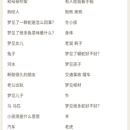
和母亲吵架
有人给我看手相
狗咬人
狗熊 黑熊
梦见了一群蛇是怎么回事？
生小孩
梦见了很多鱼意味着什么？
身体
梦见女儿
老鼠 耗子
兔子
梦见了蟒蛇好不好？
河水
梦见孩子
断联很久的朋友
交通事故 撞车
老公出轨
梦见棺材
梦见儿子
牛
马 马匹
梦见很多蛇好不好？
小孩哭是什么意思
羊
汽车
老虎