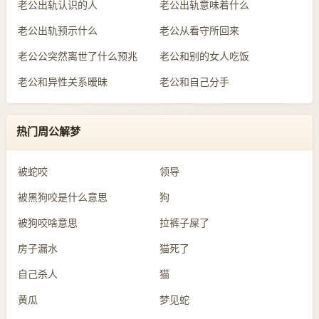
老公出轨认识的人
老公出轨意味着什么
老公出轨预示什么
老公从看守所回来
老公公突然离世了什么预兆
老公和别的女人吃饭
老公和异性关系暧昧
老公和自己分手
热门周公解梦
被蛇咬
领导
被黑狗咬是什么意思
狗
被狗咬啥意思
拉裤子屎了
房子漏水
猫死了
自己杀人
猫
黄瓜
梦见蛇