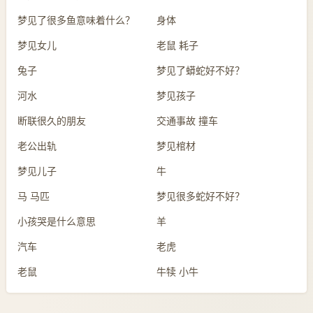
梦见了很多鱼意味着什么？
身体
梦见女儿
老鼠 耗子
兔子
梦见了蟒蛇好不好？
河水
梦见孩子
断联很久的朋友
交通事故 撞车
老公出轨
梦见棺材
梦见儿子
牛
马 马匹
梦见很多蛇好不好？
小孩哭是什么意思
羊
汽车
老虎
老鼠
牛犊 小牛