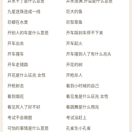
井水干了是什么意思
井水涨满,外溢是什么意思
九星连珠连成一线
巨大的鱼
巨蟒在水里
巨型章鱼
开别人的车是什么意思
开车踩刹车停不下来
开车出去
开车起火
开车撞车
开车撞到人了有什么兆头
开车走错路
开花的树
开花是什么征兆 女性
开枪杀人
开枪射击
看到小时候的自己
看到烟花
看见鬼是什么征兆 女性
看见死人了好不好
看跳舞是什么预兆
考试不会做题
考试没赶上
可怕的事情是什么意思
孔雀生小孔雀