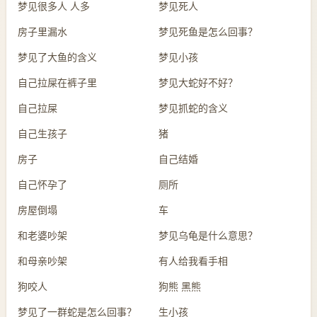
梦见很多人 人多
梦见死人
房子里漏水
梦见死鱼是怎么回事？
梦见了大鱼的含义
梦见小孩
自己拉屎在裤子里
梦见大蛇好不好？
自己拉屎
梦见抓蛇的含义
自己生孩子
猪
房子
自己结婚
自己怀孕了
厕所
房屋倒塌
车
和老婆吵架
梦见乌龟是什么意思？
和母亲吵架
有人给我看手相
狗咬人
狗熊 黑熊
梦见了一群蛇是怎么回事？
生小孩