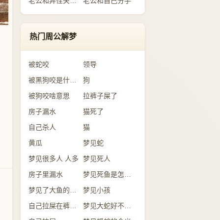
老公和异性关系暧昧
老公和自己分手
热门周公解梦
被蛇咬
领导
被黑狗咬是什么意思
狗
被狗咬啥意思
拉裤子屎了
房子漏水
猫死了
自己杀人
猫
黄瓜
梦见蛇
梦见很多人 人多
梦见死人
房子里漏水
梦见死鱼是怎么回事？
梦见了大鱼的含义
梦见小孩
自己拉屎在裤子里
梦见大蛇好不好？