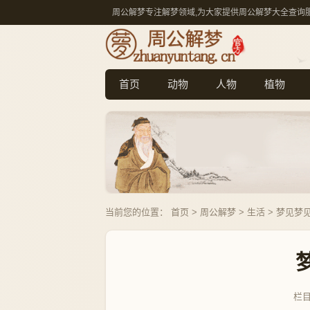
周公解梦专注解梦领域,为大家提供周公解梦大全查询
首页
动物
人物
植物
当前您的位置：
首页
>
周公解梦
>
生活
> 梦见梦
栏