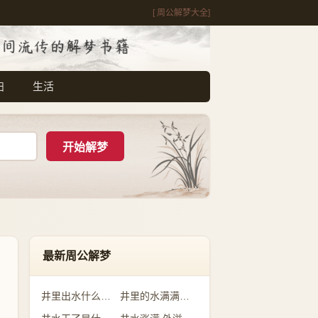
[ 周公解梦大全]
妇
生活
最新周公解梦
井里出水什么预兆
井里的水满满的是什么意思