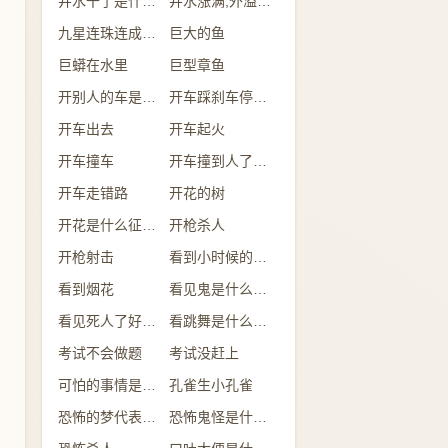
井水干了是什么意思
井水涨满,外溢是什么意思
九星连珠连成一线
巨大的鱼
巨蟒在水里
巨型章鱼
开别人的车是什么意思
开车踩刹车停不下来
开车出去
开车起火
开车撞车
开车撞到人了有什么兆头
开车走错路
开花的树
开花是什么征兆 女性
开枪杀人
开枪射击
看到小时候的自己
看到烟花
看见鬼是什么征兆 女性
看见死人了好不好
看跳舞是什么预兆
考试不会做题
考试没赶上
可怕的事情是什么意思
孔雀生小孔雀
恐怖的梦代表什么
恐怖鬼怪是什么预兆