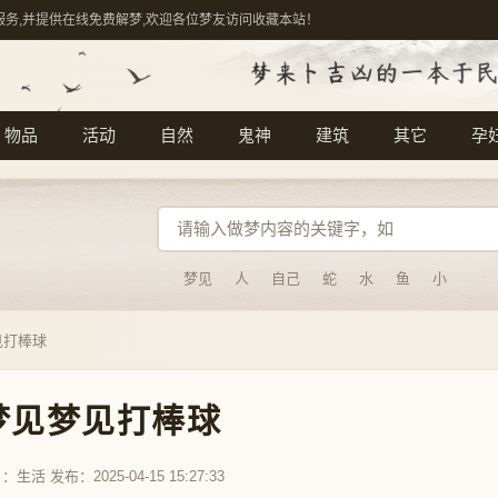
服务,并提供在线免费解梦,欢迎各位梦友访问收藏本站！
物品
活动
自然
鬼神
建筑
其它
孕
梦见
人
自己
蛇
水
鱼
小
见打棒球
梦见梦见打棒球
目：
生活
发布：2025-04-15 15:27:33