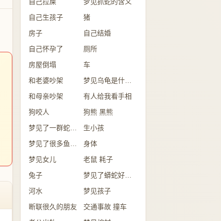
自己拉屎
梦见抓蛇的含义
自己生孩子
猪
房子
自己结婚
自己怀孕了
厕所
房屋倒塌
车
和老婆吵架
梦见乌龟是什么意思？
和母亲吵架
有人给我看手相
狗咬人
狗熊 黑熊
梦见了一群蛇是怎么回事？
生小孩
梦见了很多鱼意味着什么？
身体
梦见女儿
老鼠 耗子
兔子
梦见了蟒蛇好不好？
河水
梦见孩子
断联很久的朋友
交通事故 撞车