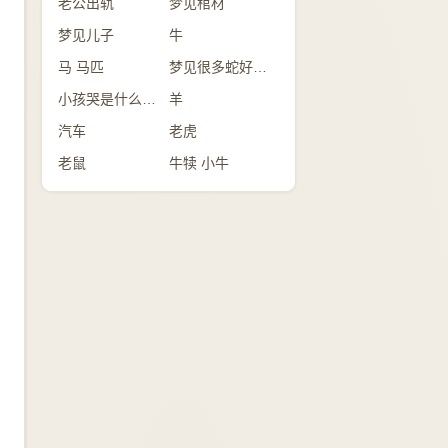
老公出轨
梦见棺材
梦见儿子
牛
马 马匹
梦见很多蛇好不好？
小孩哭是什么意思
羊
汽车
老虎
老鼠
牛犊 小牛