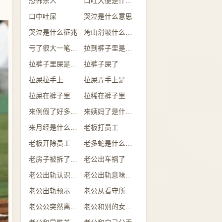
恐怖杀人
口吐大便是什么意思
口中吐屎
哭泣是什么意思
哭泣是什么征兆
垮山滑坡什么意思
亏了很大一笔钱是什么意思
拉到裤子里是什么情况
拉裤子里屎是什么预兆
拉裤子屎了
拉屎拉手上
拉屎弄手上是什么意思
拉屎在裤子里
拉稀在裤子里
来例假了好多的血是什么预兆
来姨妈了是什么意思
来月经是什么意思
老板打员工
老板开除员工
老多蛇是什么意思
老房子被拆了是什么意思
老公出车祸了
老公出轨认识的人
老公出轨意味着什么
老公出轨预示什么
老公从看守所回来
老公公突然离世了什么预兆
老公和别的女人吃饭