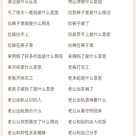
哭泣是什么征兆
垮山滑坡什么意思
亏了很大一笔钱是什么意思
拉到裤子里是什么情况
拉裤子里屎是什么预兆
拉裤子屎了
拉屎拉手上
拉屎弄手上是什么意思
拉屎在裤子里
拉稀在裤子里
来例假了好多的血是什么预兆
来姨妈了是什么意思
来月经是什么意思
老板打员工
老板开除员工
老多蛇是什么意思
老房子被拆了是什么意思
老公出车祸了
老公出轨认识的人
老公出轨意味着什么
老公出轨预示什么
老公从看守所回来
老公公突然离世了什么预兆
老公和别的女人吃饭
老公和异性关系暧昧
老公和自己分手