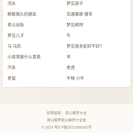
河水
梦见孩子
断联很久的朋友
交通事故 撞车
老公出轨
梦见棺材
梦见儿子
牛
马 马匹
梦见很多蛇好不好？
小孩哭是什么意思
羊
汽车
老虎
老鼠
牛犊 小牛
友情链接：
周公解梦大全
周公解梦
周公解梦大全查
© 2024
粤ICP备2021099265号