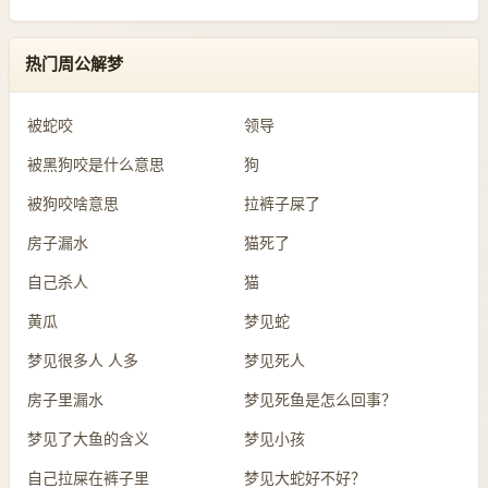
热门周公解梦
被蛇咬
领导
被黑狗咬是什么意思
狗
被狗咬啥意思
拉裤子屎了
房子漏水
猫死了
自己杀人
猫
黄瓜
梦见蛇
梦见很多人 人多
梦见死人
房子里漏水
梦见死鱼是怎么回事？
梦见了大鱼的含义
梦见小孩
自己拉屎在裤子里
梦见大蛇好不好？