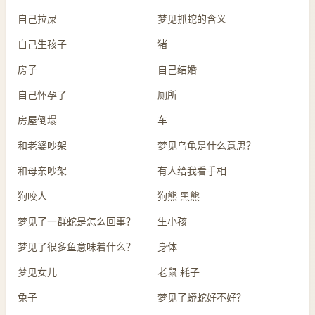
自己拉屎
梦见抓蛇的含义
自己生孩子
猪
房子
自己结婚
自己怀孕了
厕所
房屋倒塌
车
和老婆吵架
梦见乌龟是什么意思？
和母亲吵架
有人给我看手相
狗咬人
狗熊 黑熊
梦见了一群蛇是怎么回事？
生小孩
梦见了很多鱼意味着什么？
身体
梦见女儿
老鼠 耗子
兔子
梦见了蟒蛇好不好？