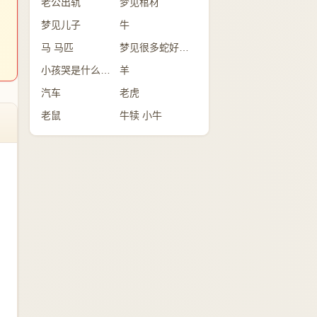
老公出轨
梦见棺材
梦见儿子
牛
马 马匹
梦见很多蛇好不好？
小孩哭是什么意思
羊
汽车
老虎
老鼠
牛犊 小牛