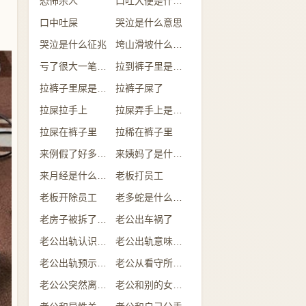
恐怖杀人
口吐大便是什么意思
口中吐屎
哭泣是什么意思
哭泣是什么征兆
垮山滑坡什么意思
亏了很大一笔钱是什么意思
拉到裤子里是什么情况
拉裤子里屎是什么预兆
拉裤子屎了
拉屎拉手上
拉屎弄手上是什么意思
拉屎在裤子里
拉稀在裤子里
来例假了好多的血是什么预兆
来姨妈了是什么意思
来月经是什么意思
老板打员工
老板开除员工
老多蛇是什么意思
老房子被拆了是什么意思
老公出车祸了
老公出轨认识的人
老公出轨意味着什么
老公出轨预示什么
老公从看守所回来
老公公突然离世了什么预兆
老公和别的女人吃饭