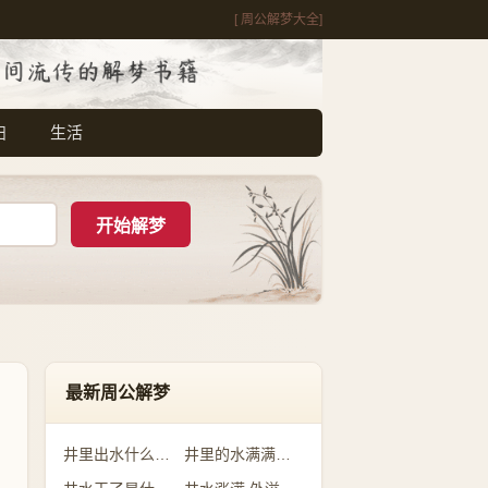
[ 周公解梦大全]
妇
生活
最新周公解梦
井里出水什么预兆
井里的水满满的是什么意思