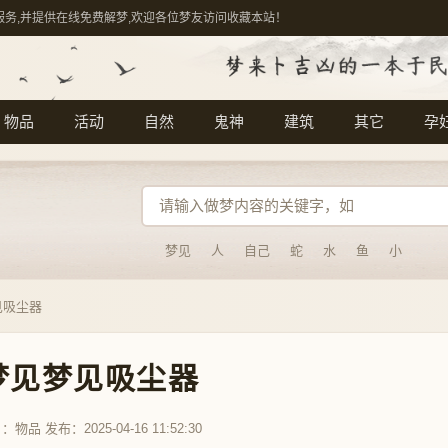
服务,并提供在线免费解梦,欢迎各位梦友访问收藏本站！
物品
活动
自然
鬼神
建筑
其它
孕
梦见
人
自己
蛇
水
鱼
小
见吸尘器
梦见梦见吸尘器
目：
物品
发布：2025-04-16 11:52:30