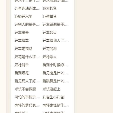
井水干了是什么意思
井水涨满,外溢是什么意思
九星连珠连成一线
巨大的鱼
巨蟒在水里
巨型章鱼
开别人的车是什么意思
开车踩刹车停不下来
开车出去
开车起火
开车撞车
开车撞到人了有什么兆头
开车走错路
开花的树
开花是什么征兆 女性
开枪杀人
开枪射击
看到小时候的自己
看到烟花
看见鬼是什么征兆 女性
看见死人了好不好
看跳舞是什么预兆
考试不会做题
考试没赶上
可怕的事情是什么意思
孔雀生小孔雀
恐怖的梦代表什么
恐怖鬼怪是什么预兆