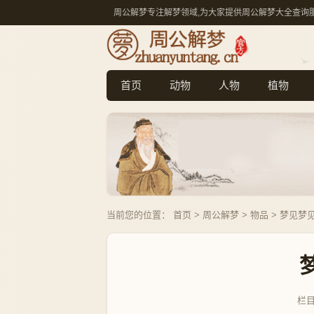
周公解梦专注解梦领域,为大家提供周公解梦大全查询
首页
动物
人物
植物
当前您的位置：
首页
>
周公解梦
>
物品
> 梦见梦
栏