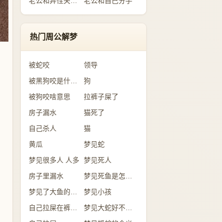
老公和异性关系暧昧
老公和自己分手
热门周公解梦
被蛇咬
领导
被黑狗咬是什么意思
狗
被狗咬啥意思
拉裤子屎了
房子漏水
猫死了
自己杀人
猫
黄瓜
梦见蛇
梦见很多人 人多
梦见死人
房子里漏水
梦见死鱼是怎么回事？
梦见了大鱼的含义
梦见小孩
自己拉屎在裤子里
梦见大蛇好不好？