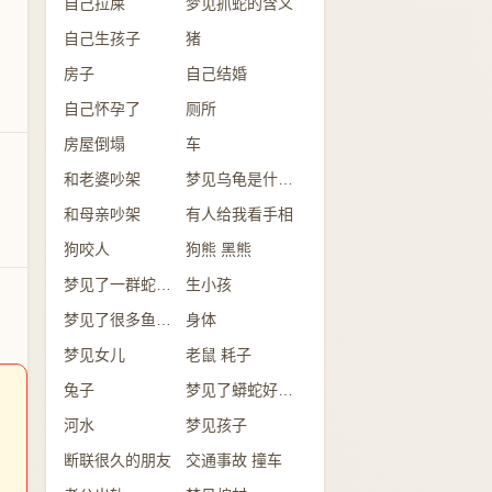
自己拉屎
梦见抓蛇的含义
自己生孩子
猪
房子
自己结婚
自己怀孕了
厕所
房屋倒塌
车
和老婆吵架
梦见乌龟是什么意思？
和母亲吵架
有人给我看手相
狗咬人
狗熊 黑熊
梦见了一群蛇是怎么回事？
生小孩
梦见了很多鱼意味着什么？
身体
梦见女儿
老鼠 耗子
兔子
梦见了蟒蛇好不好？
河水
梦见孩子
断联很久的朋友
交通事故 撞车