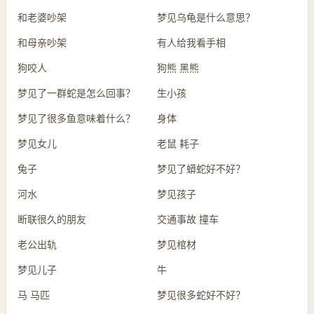
和老婆吵架
梦见乌龟是什么意思？
和母亲吵架
有人给我看手相
狗咬人
狗熊 黑熊
梦见了一群蛇是怎么回事？
生小孩
梦见了很多鱼意味着什么？
身体
梦见女儿
老鼠 耗子
兔子
梦见了蟒蛇好不好？
河水
梦见孩子
断联很久的朋友
交通事故 撞车
老公出轨
梦见棺材
梦见儿子
牛
马 马匹
梦见很多蛇好不好？