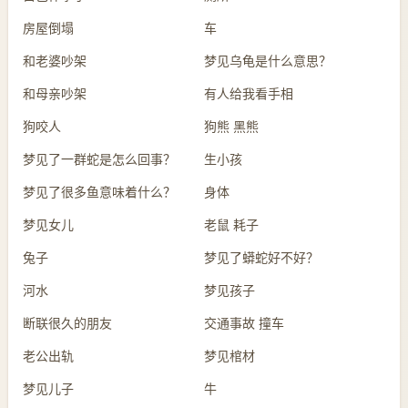
房屋倒塌
车
和老婆吵架
梦见乌龟是什么意思？
和母亲吵架
有人给我看手相
狗咬人
狗熊 黑熊
梦见了一群蛇是怎么回事？
生小孩
梦见了很多鱼意味着什么？
身体
梦见女儿
老鼠 耗子
兔子
梦见了蟒蛇好不好？
河水
梦见孩子
断联很久的朋友
交通事故 撞车
老公出轨
梦见棺材
梦见儿子
牛