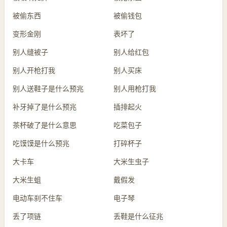
被偷东西
被偷钱包
变形金刚
表坏了
别人缝被子
别人给红包
别人开枪打我
别人买床
别人送鞋子是什么预兆
别人用枪打我
补牙掉了是什么预兆
插排起火
茶杯破了是什么意思
吃菜包子
吃馍馍是什么预兆
打碎杯子
大卡车
大米生虫子
大米生蛆
戴假发
电动车刹不住车
电子琴
丢了项链
丢鞋是什么征兆