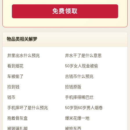
免费领取
物品类相关解梦
井里出水什么预兆
井水干了是什么意思
看到烟花
50岁女人现金被偷
车被偷了
古钱币什么预兆
捡到钱
捡钱原版
钱币
手机摔得稀巴烂
手机摔坏了是什么预兆
50岁到60岁男人烟卷
抱着骨灰盒
爆米花爆一地
被玻璃扎脚
被抢东西