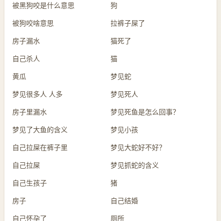
被黑狗咬是什么意思
狗
被狗咬啥意思
拉裤子屎了
房子漏水
猫死了
自己杀人
猫
黄瓜
梦见蛇
梦见很多人 人多
梦见死人
房子里漏水
梦见死鱼是怎么回事？
梦见了大鱼的含义
梦见小孩
自己拉屎在裤子里
梦见大蛇好不好？
自己拉屎
梦见抓蛇的含义
自己生孩子
猪
房子
自己结婚
自己怀孕了
厕所