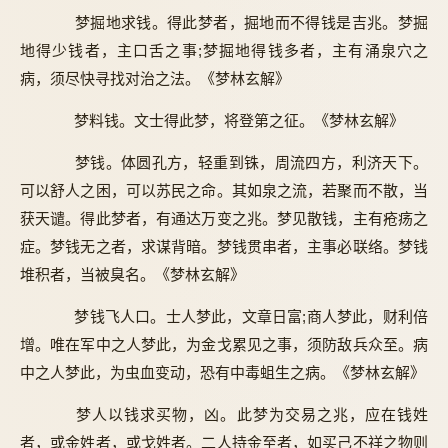
梦掘地求钱。得此梦者，掘地而不得钱是吉兆。梦掘
地得少钱者，主口舌之事;梦掘地得钱多者，主有涌泉穴之
病，须尽快寻找对治之法。《梦林玄解》
梦料钱。文士得此梦，将登第之征。《梦林玄解》
梦钱。体圆孔方，轻重到铢，周流四方，利济天下。
可以舒人之困，可以苏民之命。其如泉之流，若聚而不散，当
获天谴。得此梦者，有通达万变之兆。梦见散钱，主有疮疡之
症。梦钱无之者，求谋背暗。梦钱贯串者，主事必联络。梦钱
堆积者，当被臭名。《梦林玄解》
梦钱飞人口。士人梦此，文章日富;商人梦此，财利倍
增。唯在军中之人梦此，为金戈累见之事，须防敌兵众至。病
中之人梦此，为虫血变动，恐有中毒蛆生之病。《梦林玄解》
梦人以钱求买物，凶。此梦为交易之兆，应在钱姓
者，或金姓者，或戈姓者。二人持金至者，如买己不祥之物则