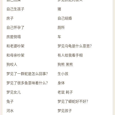
自己生孩子
猪
房子
自己结婚
自己怀孕了
厕所
房屋倒塌
车
和老婆吵架
梦见乌龟是什么意思？
和母亲吵架
有人给我看手相
狗咬人
狗熊 黑熊
梦见了一群蛇是怎么回事？
生小孩
梦见了很多鱼意味着什么？
身体
梦见女儿
老鼠 耗子
兔子
梦见了蟒蛇好不好？
河水
梦见孩子