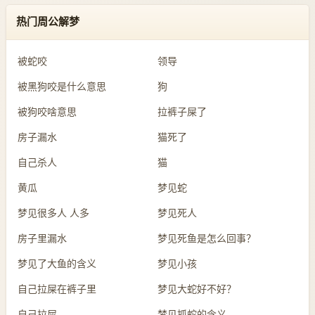
热门周公解梦
被蛇咬
领导
被黑狗咬是什么意思
狗
被狗咬啥意思
拉裤子屎了
房子漏水
猫死了
自己杀人
猫
黄瓜
梦见蛇
梦见很多人 人多
梦见死人
房子里漏水
梦见死鱼是怎么回事？
梦见了大鱼的含义
梦见小孩
自己拉屎在裤子里
梦见大蛇好不好？
自己拉屎
梦见抓蛇的含义