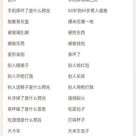
手机摔坏了是什么预兆
50岁到60岁男人烟卷
抱着骨灰盒
爆米花爆一地
被玻璃扎脚
被抢东西
被偷东西
被偷钱包
变形金刚
表坏了
别人缝被子
别人给红包
别人开枪打我
别人买床
别人送鞋子是什么预兆
别人用枪打我
补牙掉了是什么预兆
插排起火
茶杯破了是什么意思
吃菜包子
吃馍馍是什么预兆
打碎杯子
大卡车
大米生虫子