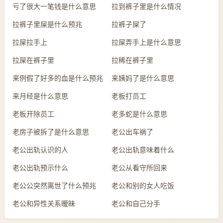
亏了很大一笔钱是什么意思
拉到裤子里是什么情况
拉裤子里屎是什么预兆
拉裤子屎了
拉屎拉手上
拉屎弄手上是什么意思
拉屎在裤子里
拉稀在裤子里
来例假了好多的血是什么预兆
来姨妈了是什么意思
来月经是什么意思
老板打员工
老板开除员工
老多蛇是什么意思
老房子被拆了是什么意思
老公出车祸了
老公出轨认识的人
老公出轨意味着什么
老公出轨预示什么
老公从看守所回来
老公公突然离世了什么预兆
老公和别的女人吃饭
老公和异性关系暧昧
老公和自己分手