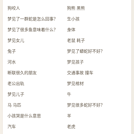
狗咬人
狗熊 黑熊
梦见了一群蛇是怎么回事？
生小孩
梦见了很多鱼意味着什么？
身体
梦见女儿
老鼠 耗子
兔子
梦见了蟒蛇好不好？
河水
梦见孩子
断联很久的朋友
交通事故 撞车
老公出轨
梦见棺材
梦见儿子
牛
马 马匹
梦见很多蛇好不好？
小孩哭是什么意思
羊
汽车
老虎