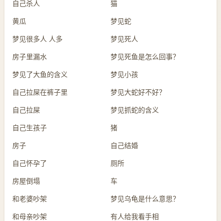
自己杀人
猫
黄瓜
梦见蛇
梦见很多人 人多
梦见死人
房子里漏水
梦见死鱼是怎么回事？
梦见了大鱼的含义
梦见小孩
自己拉屎在裤子里
梦见大蛇好不好？
自己拉屎
梦见抓蛇的含义
自己生孩子
猪
房子
自己结婚
自己怀孕了
厕所
房屋倒塌
车
和老婆吵架
梦见乌龟是什么意思？
和母亲吵架
有人给我看手相