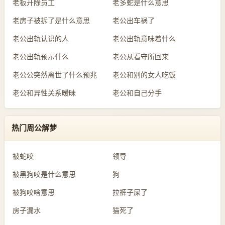
老板开除员工
老多蛇是什么意思
老房子被拆了是什么意思
老公出车祸了
老公出轨认识的人
老公出轨意味着什么
老公出轨预示什么
老公从看守所回来
老公公突然离世了什么预兆
老公和别的女人吃饭
老公和异性关系暧昧
老公和自己分手
热门周公解梦
被蛇咬
领导
被黑狗咬是什么意思
狗
被狗咬啥意思
拉裤子屎了
房子漏水
猫死了