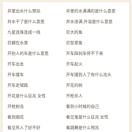
井里出水什么预兆
井里的水满满的是什么意思
井水干了是什么意思
井水涨满,外溢是什么意思
九星连珠连成一线
巨大的鱼
巨蟒在水里
巨型章鱼
开别人的车是什么意思
开车踩刹车停不下来
开车出去
开车起火
开车撞车
开车撞到人了有什么兆头
开车走错路
开花的树
开花是什么征兆 女性
开枪杀人
开枪射击
看到小时候的自己
看到烟花
看见鬼是什么征兆 女性
看见死人了好不好
看跳舞是什么预兆