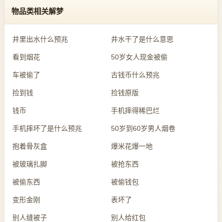
物品类相关解梦
井里出水什么预兆
井水干了是什么意思
看到烟花
50岁女人现金被偷
车被偷了
古钱币什么预兆
捡到钱
捡钱原版
钱币
手机摔得稀巴烂
手机摔坏了是什么预兆
50岁到60岁男人烟卷
抱着骨灰盒
爆米花爆一地
被玻璃扎脚
被抢东西
被偷东西
被偷钱包
变形金刚
表坏了
别人缝被子
别人给红包