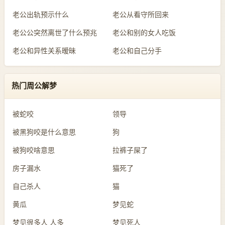
老公出轨预示什么
老公从看守所回来
老公公突然离世了什么预兆
老公和别的女人吃饭
老公和异性关系暧昧
老公和自己分手
热门周公解梦
被蛇咬
领导
被黑狗咬是什么意思
狗
被狗咬啥意思
拉裤子屎了
房子漏水
猫死了
自己杀人
猫
黄瓜
梦见蛇
梦见很多人 人多
梦见死人