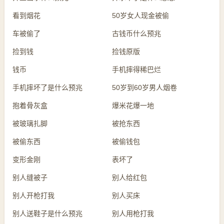
看到烟花
50岁女人现金被偷
车被偷了
古钱币什么预兆
捡到钱
捡钱原版
钱币
手机摔得稀巴烂
手机摔坏了是什么预兆
50岁到60岁男人烟卷
抱着骨灰盒
爆米花爆一地
被玻璃扎脚
被抢东西
被偷东西
被偷钱包
变形金刚
表坏了
别人缝被子
别人给红包
别人开枪打我
别人买床
别人送鞋子是什么预兆
别人用枪打我