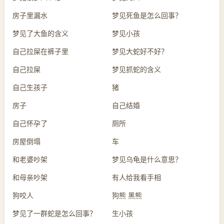
房子里漏水
梦见死鱼是怎么回事？
梦见了大鱼的含义
梦见小孩
自己拉屎在裤子里
梦见大蛇好不好？
自己拉屎
梦见抓蛇的含义
自己生孩子
猪
房子
自己结婚
自己怀孕了
厕所
房屋倒塌
车
和老婆吵架
梦见乌龟是什么意思？
和母亲吵架
有人给我看手相
狗咬人
狗熊 黑熊
梦见了一群蛇是怎么回事？
生小孩