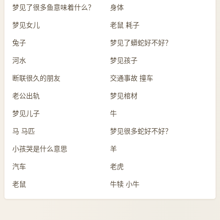
梦见了很多鱼意味着什么？
身体
梦见女儿
老鼠 耗子
兔子
梦见了蟒蛇好不好？
河水
梦见孩子
断联很久的朋友
交通事故 撞车
老公出轨
梦见棺材
梦见儿子
牛
马 马匹
梦见很多蛇好不好？
小孩哭是什么意思
羊
汽车
老虎
老鼠
牛犊 小牛