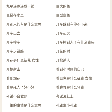
九星连珠连成一线
巨大的鱼
巨蟒在水里
巨型章鱼
开别人的车是什么意思
开车踩刹车停不下来
开车出去
开车起火
开车撞车
开车撞到人了有什么兆头
开车走错路
开花的树
开花是什么征兆 女性
开枪杀人
开枪射击
看到小时候的自己
看到烟花
看见鬼是什么征兆 女性
看见死人了好不好
看跳舞是什么预兆
考试不会做题
考试没赶上
可怕的事情是什么意思
孔雀生小孔雀