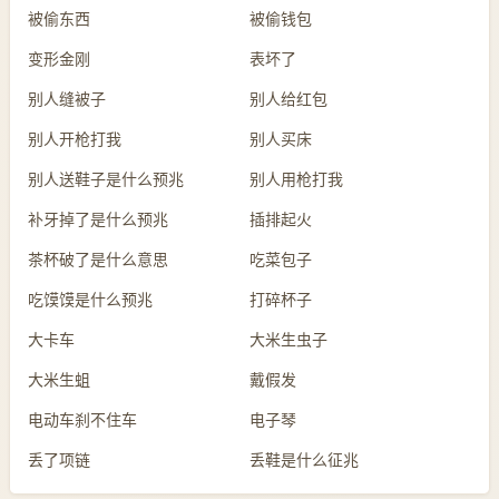
被偷东西
被偷钱包
变形金刚
表坏了
别人缝被子
别人给红包
别人开枪打我
别人买床
别人送鞋子是什么预兆
别人用枪打我
补牙掉了是什么预兆
插排起火
茶杯破了是什么意思
吃菜包子
吃馍馍是什么预兆
打碎杯子
大卡车
大米生虫子
大米生蛆
戴假发
电动车刹不住车
电子琴
丢了项链
丢鞋是什么征兆