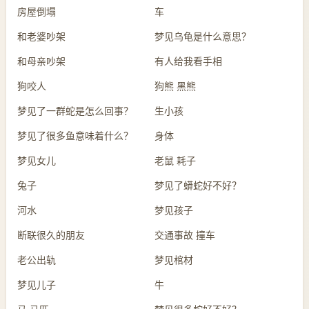
房屋倒塌
车
和老婆吵架
梦见乌龟是什么意思？
和母亲吵架
有人给我看手相
狗咬人
狗熊 黑熊
梦见了一群蛇是怎么回事？
生小孩
梦见了很多鱼意味着什么？
身体
梦见女儿
老鼠 耗子
兔子
梦见了蟒蛇好不好？
河水
梦见孩子
断联很久的朋友
交通事故 撞车
老公出轨
梦见棺材
梦见儿子
牛