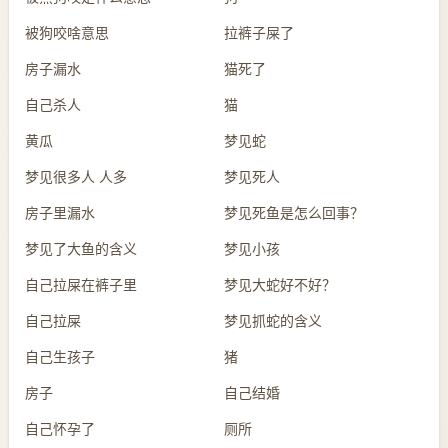
被狗咬啥意思
拉裤子屎了
房子漏水
猫死了
自己杀人
猫
黄瓜
梦见蛇
梦见很多人 人多
梦见死人
房子里漏水
梦见死鱼是怎么回事？
梦见了大鱼的含义
梦见小孩
自己拉屎在裤子里
梦见大蛇好不好？
自己拉屎
梦见抓蛇的含义
自己生孩子
猪
房子
自己结婚
自己怀孕了
厕所