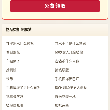
免费领取
物品类相关解梦
井里出水什么预兆
井水干了是什么意思
看到烟花
50岁女人现金被偷
车被偷了
古钱币什么预兆
捡到钱
捡钱原版
钱币
手机摔得稀巴烂
手机摔坏了是什么预兆
50岁到60岁男人烟卷
抱着骨灰盒
爆米花爆一地
被玻璃扎脚
被抢东西