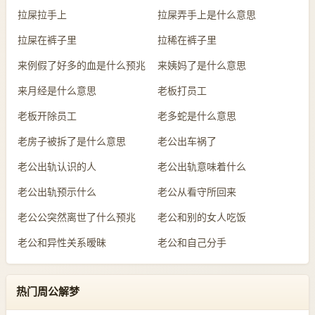
拉屎拉手上
拉屎弄手上是什么意思
拉屎在裤子里
拉稀在裤子里
来例假了好多的血是什么预兆
来姨妈了是什么意思
来月经是什么意思
老板打员工
老板开除员工
老多蛇是什么意思
老房子被拆了是什么意思
老公出车祸了
老公出轨认识的人
老公出轨意味着什么
老公出轨预示什么
老公从看守所回来
老公公突然离世了什么预兆
老公和别的女人吃饭
老公和异性关系暧昧
老公和自己分手
热门周公解梦