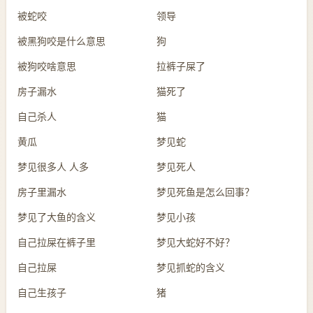
被蛇咬
领导
被黑狗咬是什么意思
狗
被狗咬啥意思
拉裤子屎了
房子漏水
猫死了
自己杀人
猫
黄瓜
梦见蛇
梦见很多人 人多
梦见死人
房子里漏水
梦见死鱼是怎么回事？
梦见了大鱼的含义
梦见小孩
自己拉屎在裤子里
梦见大蛇好不好？
自己拉屎
梦见抓蛇的含义
自己生孩子
猪