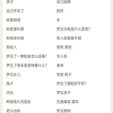
房子
自己结婚
自己怀孕了
厕所
房屋倒塌
车
和老婆吵架
梦见乌龟是什么意思？
和母亲吵架
有人给我看手相
狗咬人
狗熊 黑熊
梦见了一群蛇是怎么回事？
生小孩
梦见了很多鱼意味着什么？
身体
梦见女儿
老鼠 耗子
兔子
梦见了蟒蛇好不好？
河水
梦见孩子
断联很久的朋友
交通事故 撞车
老公出轨
梦见棺材