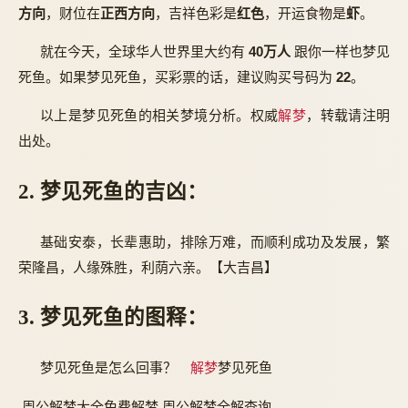
方向
，财位在
正西方向
，吉祥色彩是
红色
，开运食物是
虾
。
就在今天，全球华人世界里大约有
40万人
跟你一样也梦见
死鱼。如果梦见死鱼，买彩票的话，建议购买号码为
22
。
以上是梦见死鱼的相关梦境分析。权威
解梦
，转载请注明
出处。
2. 梦见死鱼的吉凶：
基础安泰，长辈惠助，排除万难，而顺利成功及发展，繁
荣隆昌，人缘殊胜，利荫六亲。【大吉昌】
3. 梦见死鱼的图释：
梦见死鱼是怎么回事？
解梦
梦见死鱼
,周公解梦大全免费解梦,周公解梦全解查询