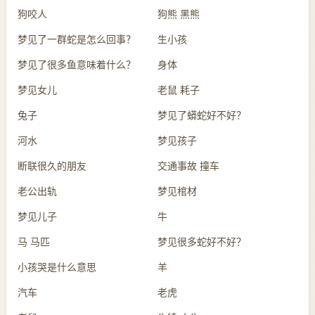
狗咬人
狗熊 黑熊
梦见了一群蛇是怎么回事？
生小孩
梦见了很多鱼意味着什么？
身体
梦见女儿
老鼠 耗子
兔子
梦见了蟒蛇好不好？
河水
梦见孩子
断联很久的朋友
交通事故 撞车
老公出轨
梦见棺材
梦见儿子
牛
马 马匹
梦见很多蛇好不好？
小孩哭是什么意思
羊
汽车
老虎