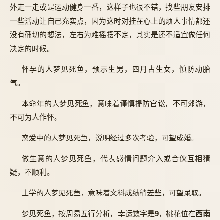
外走一走或是运动健身一番，这样子也很不错，找些朋友安排
一些活动让自己充实点，因为这时对挂在心上的烦人事情都还
没有确切的想法，左右为难摇摆不定，其实是还不适宜做任何
决定的时候。
怀孕的人梦见死鱼，预示生男，四月占生女，慎防动胎
气。
本命年的人梦见死鱼，意味着谨慎提防官讼，不可郊游，
不可为人作怀。
恋爱中的人梦见死鱼，说明经过多次考验，可望成婚。
做生意的人梦见死鱼，代表感情问题介入或合伙互相猜
疑，不顺利。
上学的人梦见死鱼，意味着文科成绩稍差些，可望录取。
梦见死鱼，按周易五行分析，幸运数字是
9
，桃花位在
西南