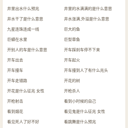
井里出水什么预兆
井里的水满满的是什么意思
井水干了是什么意思
井水涨满,外溢是什么意思
九星连珠连成一线
巨大的鱼
巨蟒在水里
巨型章鱼
开别人的车是什么意思
开车踩刹车停不下来
开车出去
开车起火
开车撞车
开车撞到人了有什么兆头
开车走错路
开花的树
开花是什么征兆 女性
开枪杀人
开枪射击
看到小时候的自己
看到烟花
看见鬼是什么征兆 女性
看见死人了好不好
看跳舞是什么预兆