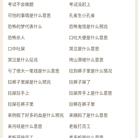
考试不会做题
考试没赶上
可怕的事情是什么意思
孔雀生小孔雀
恐怖的梦代表什么
恐怖鬼怪是什么预兆
恐怖杀人
口吐大便是什么意思
口中吐屎
哭泣是什么意思
哭泣是什么征兆
垮山滑坡什么意思
亏了很大一笔钱是什么意思
拉到裤子里是什么情况
拉裤子里屎是什么预兆
拉裤子屎了
拉屎拉手上
拉屎弄手上是什么意思
拉屎在裤子里
拉稀在裤子里
来例假了好多的血是什么预兆
来姨妈了是什么意思
来月经是什么意思
老板打员工
老板开除员工
老多蛇是什么意思