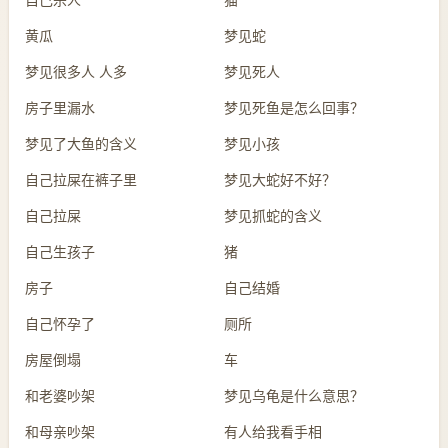
黄瓜
梦见蛇
梦见很多人 人多
梦见死人
房子里漏水
梦见死鱼是怎么回事？
梦见了大鱼的含义
梦见小孩
自己拉屎在裤子里
梦见大蛇好不好？
自己拉屎
梦见抓蛇的含义
自己生孩子
猪
房子
自己结婚
自己怀孕了
厕所
房屋倒塌
车
和老婆吵架
梦见乌龟是什么意思？
和母亲吵架
有人给我看手相