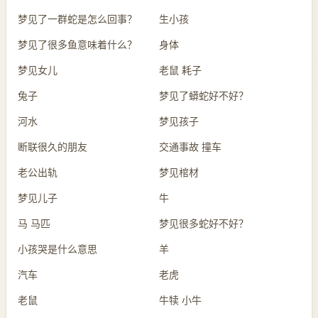
梦见了一群蛇是怎么回事？
生小孩
梦见了很多鱼意味着什么？
身体
梦见女儿
老鼠 耗子
兔子
梦见了蟒蛇好不好？
河水
梦见孩子
断联很久的朋友
交通事故 撞车
老公出轨
梦见棺材
梦见儿子
牛
马 马匹
梦见很多蛇好不好？
小孩哭是什么意思
羊
汽车
老虎
老鼠
牛犊 小牛