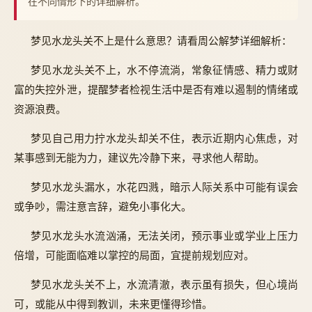
在不同情形下的详细解析。
梦见水龙头关不上是什么意思？请看周公解梦详细解析：
梦见水龙头关不上，水不停流淌，常象征情感、精力或财
富的失控外泄，提醒梦者检视生活中是否有难以遏制的情绪或
资源浪费。
梦见自己用力拧水龙头却关不住，表示近期内心焦虑，对
某事感到无能为力，建议先冷静下来，寻求他人帮助。
梦见水龙头漏水，水花四溅，暗示人际关系中可能有误会
或争吵，需注意言辞，避免小事化大。
梦见水龙头水流汹涌，无法关闭，预示事业或学业上压力
倍增，可能面临难以掌控的局面，宜提前规划应对。
梦见水龙头关不上，水流清澈，表示虽有损失，但心境尚
可，或能从中得到教训，未来更懂得珍惜。