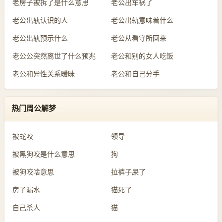
老房子被拆了是什么意思
老公出车祸了
老公出轨认识的人
老公出轨意味着什么
老公出轨预示什么
老公从看守所回来
老公公突然离世了什么预兆
老公和别的女人吃饭
老公和异性关系暧昧
老公和自己分手
热门周公解梦
被蛇咬
领导
被黑狗咬是什么意思
狗
被狗咬啥意思
拉裤子屎了
房子漏水
猫死了
自己杀人
猫