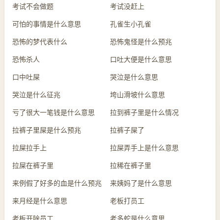
考试不会做题
考试没赶上
可怕的事情是什么意思
孔雀生小孔雀
恐怖的梦代表什么
恐怖鬼怪是什么预兆
恐怖杀人
口吐大便是什么意思
口中吐屎
哭泣是什么意思
哭泣是什么征兆
垮山滑坡什么意思
亏了很大一笔钱是什么意思
拉到裤子里是什么情况
拉裤子里屎是什么预兆
拉裤子屎了
拉屎拉手上
拉屎弄手上是什么意思
拉屎在裤子里
拉稀在裤子里
来例假了好多的血是什么预兆
来姨妈了是什么意思
来月经是什么意思
老板打员工
老板开除员工
老多蛇是什么意思