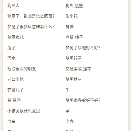
狗咬人
狗熊 黑熊
梦见了一群蛇是怎么回事？
生小孩
梦见了很多鱼意味着什么？
身体
梦见女儿
老鼠 耗子
兔子
梦见了蟒蛇好不好？
河水
梦见孩子
断联很久的朋友
交通事故 撞车
老公出轨
梦见棺材
梦见儿子
牛
马 马匹
梦见很多蛇好不好？
小孩哭是什么意思
羊
汽车
老虎