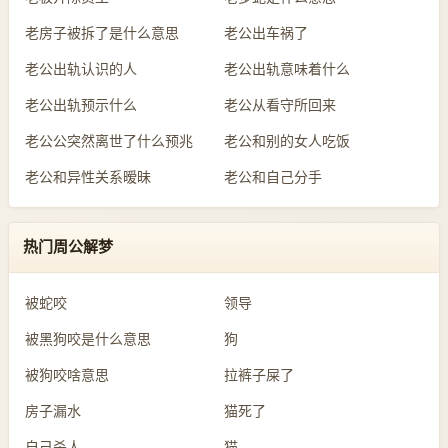
老房子被拆了是什么意思
老公出车祸了
老公出轨认识的人
老公出轨意味着什么
老公出轨预示什么
老公从看守所回来
老公公突然离世了什么预兆
老公和别的女人吃饭
老公和异性关系暧昧
老公和自己分手
热门周公解梦
被蛇咬
领导
被黑狗咬是什么意思
狗
被狗咬啥意思
拉裤子屎了
房子漏水
猫死了
自己杀人
猫