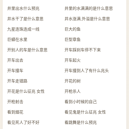
井里出水什么预兆
井里的水满满的是什么意思
井水干了是什么意思
井水涨满,外溢是什么意思
九星连珠连成一线
巨大的鱼
巨蟒在水里
巨型章鱼
开别人的车是什么意思
开车踩刹车停不下来
开车出去
开车起火
开车撞车
开车撞到人了有什么兆头
开车走错路
开花的树
开花是什么征兆 女性
开枪杀人
开枪射击
看到小时候的自己
看到烟花
看见鬼是什么征兆 女性
看见死人了好不好
看跳舞是什么预兆