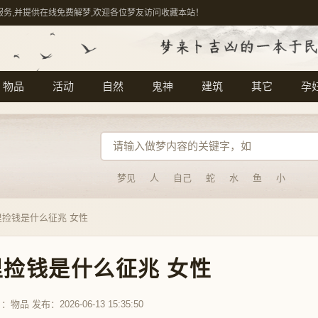
服务,并提供在线免费解梦,欢迎各位梦友访问收藏本站！
物品
活动
自然
鬼神
建筑
其它
孕
梦见
人
自己
蛇
水
鱼
小
里捡钱是什么征兆 女性
捡钱是什么征兆 女性
目：
物品
发布：2026-06-13 15:35:50