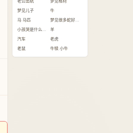
老公出轨
梦见棺材
梦见儿子
牛
马 马匹
梦见很多蛇好不好？
小孩哭是什么意思
羊
汽车
老虎
老鼠
牛犊 小牛