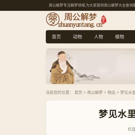
周公解梦专注解梦领域,为大家提供周公解梦大全查询
首页
动物
人物
植物
当前您的位置：
首页
>
周公解梦
>
物品
> 梦见水
梦见水里
栏