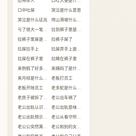
恐怖杀人
口吐大便是什么意思
口中吐屎
哭泣是什么意思
哭泣是什么征兆
垮山滑坡什么意思
亏了很大一笔钱是什么意思
拉到裤子里是什么情况
拉裤子里屎是什么预兆
拉裤子屎了
拉屎拉手上
拉屎弄手上是什么意思
拉屎在裤子里
拉稀在裤子里
来例假了好多的血是什么预兆
来姨妈了是什么意思
来月经是什么意思
老板打员工
老板开除员工
老多蛇是什么意思
老房子被拆了是什么意思
老公出车祸了
老公出轨认识的人
老公出轨意味着什么
老公出轨预示什么
老公从看守所回来
老公公突然离世了什么预兆
老公和别的女人吃饭