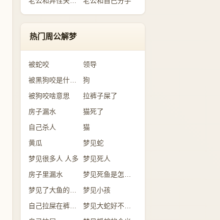
老公和异性关系暧昧
老公和自己分手
热门周公解梦
被蛇咬
领导
被黑狗咬是什么意思
狗
被狗咬啥意思
拉裤子屎了
房子漏水
猫死了
自己杀人
猫
黄瓜
梦见蛇
梦见很多人 人多
梦见死人
房子里漏水
梦见死鱼是怎么回事？
梦见了大鱼的含义
梦见小孩
自己拉屎在裤子里
梦见大蛇好不好？