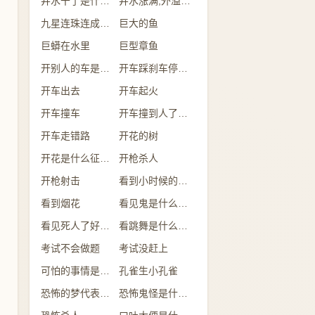
井水干了是什么意思
井水涨满,外溢是什么意思
九星连珠连成一线
巨大的鱼
巨蟒在水里
巨型章鱼
开别人的车是什么意思
开车踩刹车停不下来
开车出去
开车起火
开车撞车
开车撞到人了有什么兆头
开车走错路
开花的树
开花是什么征兆 女性
开枪杀人
开枪射击
看到小时候的自己
看到烟花
看见鬼是什么征兆 女性
看见死人了好不好
看跳舞是什么预兆
考试不会做题
考试没赶上
可怕的事情是什么意思
孔雀生小孔雀
恐怖的梦代表什么
恐怖鬼怪是什么预兆