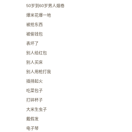
50岁到60岁男人烟卷
爆米花爆一地
被抢东西
被偷钱包
表坏了
别人给红包
别人买床
别人用枪打我
插排起火
吃菜包子
打碎杯子
大米生虫子
戴假发
电子琴