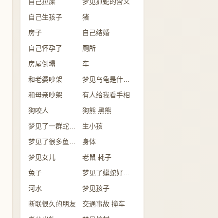
自己拉屎
梦见抓蛇的含义
自己生孩子
猪
房子
自己结婚
自己怀孕了
厕所
房屋倒塌
车
和老婆吵架
梦见乌龟是什么意思？
和母亲吵架
有人给我看手相
狗咬人
狗熊 黑熊
梦见了一群蛇是怎么回事？
生小孩
梦见了很多鱼意味着什么？
身体
梦见女儿
老鼠 耗子
兔子
梦见了蟒蛇好不好？
河水
梦见孩子
断联很久的朋友
交通事故 撞车