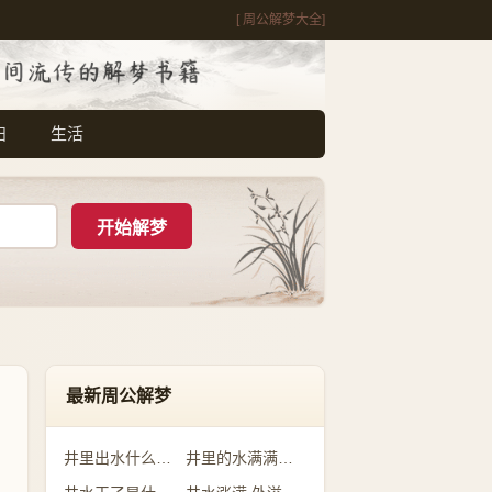
[ 周公解梦大全]
妇
生活
最新周公解梦
井里出水什么预兆
井里的水满满的是什么意思