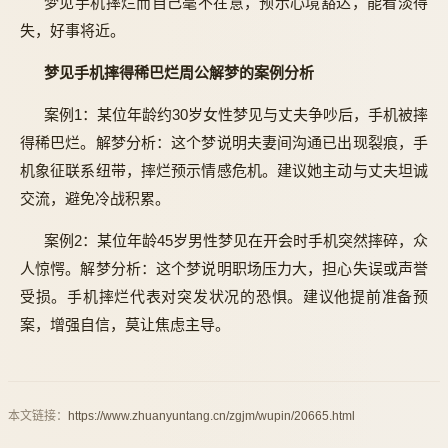
梦见手机摔烂而自己毫不在意，预示心境豁达，能看淡得
失，好事将近。
梦见手机摔得稀巴烂周公解梦的案例分析
案例1：某位年龄约30岁女性梦见与丈夫争吵后，手机被摔
得稀巴烂。解梦分析：这个梦说明夫妻间沟通已出现裂痕，手
机象征联系纽带，摔烂预示情感危机。建议她主动与丈夫坦诚
交流，避免冷战积累。
案例2：某位年龄45岁男性梦见在开会时手机突然摔碎，众
人惊愕。解梦分析：这个梦说明职场压力大，担心失误或声誉
受损。手机摔烂代表对突发状况的恐惧。建议他提前准备预
案，增强自信，莫让焦虑主导。
本文链接：
https://www.zhuanyuntang.cn/zgjm/wupin/20665.html