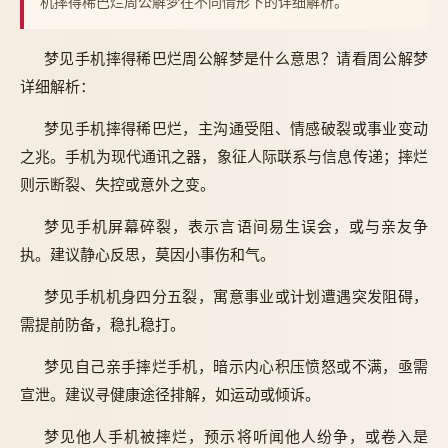
机摔得稀巴烂周公解梦在不同情形下的详细解析。
梦见手机摔得稀巴烂周公解梦是什么意思？请看周公解梦
详细解析：
梦见手机摔得稀巴烂，主沟通受阻、情感破裂或事业变动
之兆。手机为现代通讯之器，象征人际联系与信息传递；摔烂
则示断裂、失控或意外之变。
梦见手机屏幕碎裂，表示言语间易生误会，或与亲友争
执。建议静心反思，莫因小事伤和气。
梦见手机机身四分五裂，寓意事业或计划遭遇突发阻碍，
需提前防备，稳扎稳打。
梦见自己亲手摔烂手机，暗示内心积压愤怒或不满，亟需
宣泄。建议寻健康途径排解，如运动或倾诉。
梦见他人手机被摔烂，预示将听闻他人纷争，或卷入是