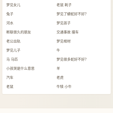
梦见女儿
老鼠 耗子
兔子
梦见了蟒蛇好不好？
河水
梦见孩子
断联很久的朋友
交通事故 撞车
老公出轨
梦见棺材
梦见儿子
牛
马 马匹
梦见很多蛇好不好？
小孩哭是什么意思
羊
汽车
老虎
老鼠
牛犊 小牛