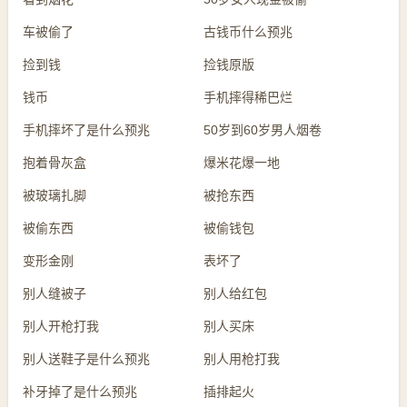
车被偷了
古钱币什么预兆
捡到钱
捡钱原版
钱币
手机摔得稀巴烂
手机摔坏了是什么预兆
50岁到60岁男人烟卷
抱着骨灰盒
爆米花爆一地
被玻璃扎脚
被抢东西
被偷东西
被偷钱包
变形金刚
表坏了
别人缝被子
别人给红包
别人开枪打我
别人买床
别人送鞋子是什么预兆
别人用枪打我
补牙掉了是什么预兆
插排起火