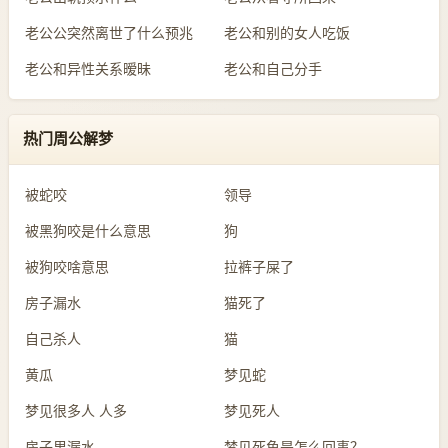
老公公突然离世了什么预兆
老公和别的女人吃饭
老公和异性关系暧昧
老公和自己分手
热门周公解梦
被蛇咬
领导
被黑狗咬是什么意思
狗
被狗咬啥意思
拉裤子屎了
房子漏水
猫死了
自己杀人
猫
黄瓜
梦见蛇
梦见很多人 人多
梦见死人
房子里漏水
梦见死鱼是怎么回事？