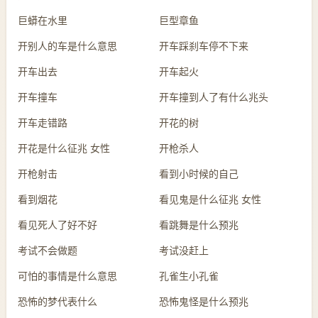
巨蟒在水里
巨型章鱼
开别人的车是什么意思
开车踩刹车停不下来
开车出去
开车起火
开车撞车
开车撞到人了有什么兆头
开车走错路
开花的树
开花是什么征兆 女性
开枪杀人
开枪射击
看到小时候的自己
看到烟花
看见鬼是什么征兆 女性
看见死人了好不好
看跳舞是什么预兆
考试不会做题
考试没赶上
可怕的事情是什么意思
孔雀生小孔雀
恐怖的梦代表什么
恐怖鬼怪是什么预兆